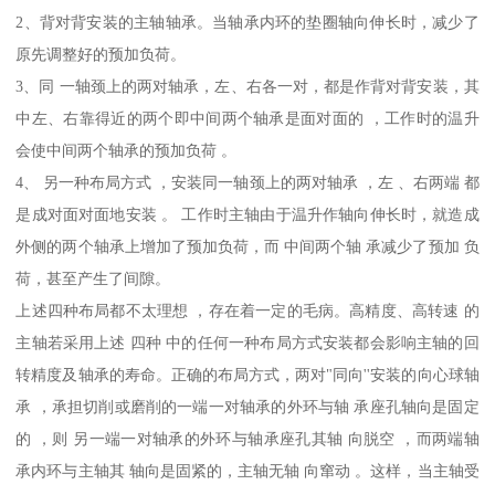
2、背对背安装的主轴轴承。当轴承内环的垫圈轴向伸长时，减少了
原先调整好的预加负荷。
3、同 一轴颈上的两对轴承，左、右各一对，都是作背对背安装，其
中左、右靠得近的两个即中间两个轴承是面对面的 ，工作时的温升
会使中间两个轴承的预加负荷 。
4、 另一种布局方式 ，安装同一轴颈上的两对轴承 ，左 、右两端 都
是成对面对面地安装 。 工作时主轴由于温升作轴向伸长时，就造成
外侧的两个轴承上增加了预加负荷，而 中间两个轴 承减少了预加 负
荷，甚至产生了间隙。
上述四种布局都不太理想 ，存在着一定的毛病。高精度、高转速 的
主轴若采用上述 四种 中的任何一种布局方式安装都会影响主轴的回
转精度及轴承的寿命。正确的布局方式，两对"同向''安装的向心球轴
承 ，承担切削或磨削的一端一对轴承的外环与轴 承座孔轴向是固定
的 ，则 另一端一对轴承的外环与轴承座孔其轴 向脱空 ，而两端轴
承内环与主轴其 轴向是固紧的，主轴无轴 向窜动 。这样，当主轴受