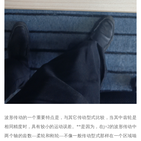
波形传动的一个重要特点是，与其它传动型式比较，当其中齿轮是
相同精度时，具有较小的运动误差。**是因为，在j=2的波形传动中
两个轴的齿数—柔轮和刚轮—不像一般传动型式那样在一个区域啮