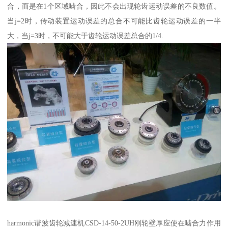
合，而是在1个区域啮合，因此不会出现轮齿运动误差的不良数值。
当j=2时，传动装置运动误差的总合不可能比齿轮运动误差的一半
大，当j=3时，不可能大于齿轮运动误差总合的1/4.
harmonic谐波齿轮减速机CSD-14-50-2UH刚轮壁厚应使在啮合力作用