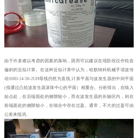
由于许多难以考虑的因素的落响，因而可以建议在现阶段仅作轮齿
偏斜的近似计算。在这种近似计算中认为，哈默纳科机械手谐波传
动SHD-14-50-2UH母线仍然为直线,计算平面与波发生器的中间平面
(指通过凸轮波发生器滚珠中心的平面）相重合。分析得出，在啮入
始点处，在后端面处的侧隙较小，而在波发生器的长轴区内，则在
前端面处的侧隙较小，在啮合中存在过盈。通常，不大的过盈可由
公差来抵消。