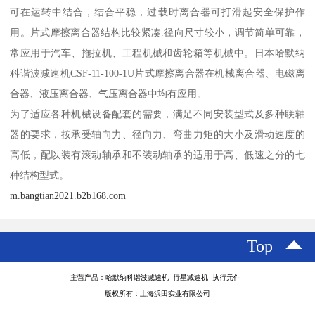
可在运转中结合，结合平稳，过载时离合器可打滑起安全保护作
用。片式摩擦离合器结构比较紧凑.径向尺寸较小，调节简单可靠，
常应用于汽车、拖拉机、工程机械和齿轮箱等机械中。日本哈默纳
科谐波减速机CSF-11-100-1U片式摩擦离合器在机械离合器、电磁离
合器、液压离合器、气压离合器中均有应用。
为了适应各种机械设备配套的需要，满足不同安装型式及多种联轴
器的要求，按承受轴向力、径向力、弯曲力矩的大小及滑动速度的
高低，配以装有滚动轴承和不装动轴承的适用于高、低速之分的七
种结构型式。
m.bangtian2021.b2b168.com
Top
主营产品：哈默纳科谐波减速机 行星减速机 执行元件
版权所有：上海浜田实业有限公司