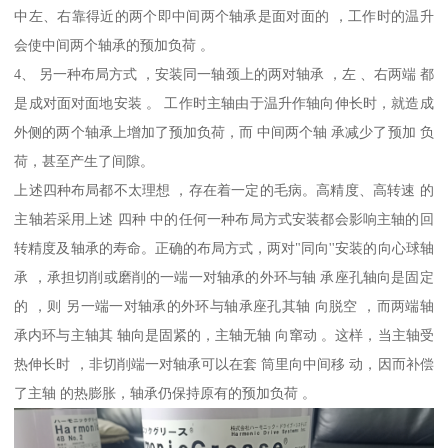
中左、右靠得近的两个即中间两个轴承是面对面的 ，工作时的温升
会使中间两个轴承的预加负荷 。
4、 另一种布局方式 ，安装同一轴颈上的两对轴承 ，左 、右两端 都
是成对面对面地安装 。 工作时主轴由于温升作轴向伸长时，就造成
外侧的两个轴承上增加了预加负荷，而 中间两个轴 承减少了预加 负
荷，甚至产生了间隙。
上述四种布局都不太理想 ，存在着一定的毛病。高精度、高转速 的
主轴若采用上述 四种 中的任何一种布局方式安装都会影响主轴的回
转精度及轴承的寿命。正确的布局方式，两对"同向''安装的向心球轴
承 ，承担切削或磨削的一端一对轴承的外环与轴 承座孔轴向是固定
的 ，则 另一端一对轴承的外环与轴承座孔其轴 向脱空 ，而两端轴
承内环与主轴其 轴向是固紧的，主轴无轴 向窜动 。这样，当主轴受
热伸长时 ，非切削端一对轴承可以在套 筒里向中间移 动，因而补偿
了主轴 的热膨胀，轴承仍保持原有的预加负荷 。