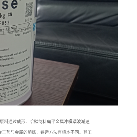
为原料通过成形、哈默纳科扁平金属冲模谐波减速
粉末冶金工艺与金属的熔炼、铸造方法有根本不同。其工