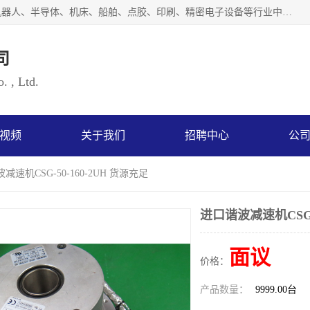
上海浜田实业有限公司专业致力于传动控制行业。面向工业机器人、半导体、机床、船舶、点胶、印刷、精密电子设备等行业中的运动控制技术。为日本哈默纳科（HarmonicDrive简称HD）中国地区定代理商，其生产的HarmonicDrive谐波减速机，具有轻量、小型、传动效率高、减速范围广、精度高等特点，被广泛应用于各种传动系统中。完善的技术，完善的售后，让您的选择无后顾之忧，欢迎您的来电洽谈！
司
. , Ltd.
视频
关于我们
招聘中心
公
减速机CSG-50-160-2UH 货源充足
进口谐波减速机CSG-5
面议
价格：
产品数量：
9999.00台