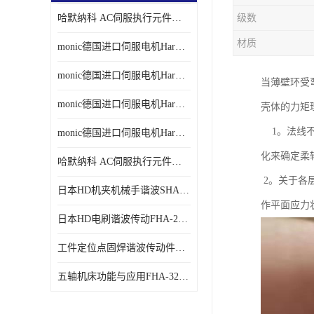
哈默纳科 AC伺服执行元件扁平型SHA系列 议价
级数
材质
monic德国进口伺服电机Har中国总代理单价
monic德国进口伺服电机Har中国总代理代理
当薄壁环受
monic德国进口伺服电机Har中国总代理公司
壳体的力矩理
1。法线不
monic德国进口伺服电机Har中国总代理供应
化来确定柔
哈默纳科 AC伺服执行元件扁平型SHA系列
2。关于各层
日本HD机夹机械手谐波SHA32A120CG-B12B
作平面应力
日本HD电刷谐波传动FHA-25C-50-E250-C
工件定位点固焊谐波传动件哈默纳科CSF-45-100-2UH
五轴机床功能与应用FHA-32C-50-US250