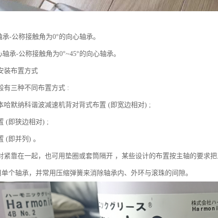
轴承-公称接触角为0°的向心轴承。
心轴承-公称接触角为0°~45°的向心轴承。
安装布置方式
般有三种不同布置方式 :
哈默纳科谐波减速机背对背式布置 (即宽边相对) ;
 (即狭边相对) ;
 (即并列) 。
对紧靠在一起，也可用垫圈或套筒隔开 ，某些设计的布置按主轴的要求把
采用单个轴承，并常用压缩弹簧来消除轴承内、外环与滚珠的间隙。