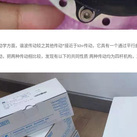
动学方面，谐波传动较之其他传动*接近于khv传动，它具有一个通过平行
动，把两种传动相比较，发现有以下的共同性质:两种传动均为四杆机构