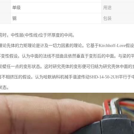
单级
用途
钢
包装
弯时，中性层(中性线)位于环厚度的中间。
论先体的力矩理论是计及一切力因素的理论。它基于Kirchhoff-Love假设
变性假设。认为中面的法线不扭曲且依然垂直于变形后的中面。与梁的平
轮壁任一点的变形状态。这时研究壳体的变形便可归结为研究壳休中面的
不相挤压的假设。认为哈默纳科机械手谐波传动SHD-14-50-2UH平
状态。