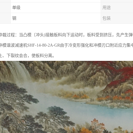
单级
用途
钢
包装
冲裁过程：当凸模〔冲头)接触板料向下运动时，板料受到挤压，先产生
模谐波减速机SHF-14-80-2A-GR由于冷变形强化和冲模刃口附近
上、下裂纹会合，使板料分离。