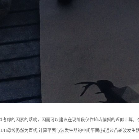
以考虑的因素的落响，因而可以建议在现阶段仅作轮齿偏斜的近似计算。
-50-2UH母线仍然为直线,计算平面与波发生器的中间平面(指通过凸轮波