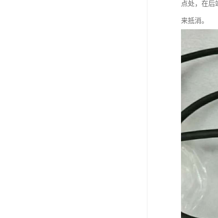
点处，在后
来抵消。