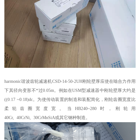
harmonic谐波齿轮减速机CSD-14-50-2UH刚轮壁厚应使在啮合力作用
下其径向变形不*过0.05m。例如在USM型减速器中刚轮壁厚大约是
((0.17 ~0.18)dc。为使传动装置的制造和装配简化，刚轮齿圈宽度比
柔轮齿圈宽度宽。当HB240~280时，刚轮用
40Cr, 40CrNi, 30CrMnSiA或其它钢种制造。