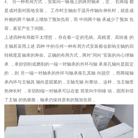
4、 另一种布局方式 ，安装同一轴颈上的两对轴承 ，左 、右两端 都
是成对面对面地安装 。 工作时主轴由于温升作轴向伸长时，就造成
外侧的两个轴承上增加了预加负荷，而 中间两个轴 承减少了预加 负
荷，甚至产生了间隙。
上述四种布局都不太理想 ，存在着一定的毛病。高精度、高转速 的
主轴若采用上述 四种 中的任何一种布局方式安装都会影响主轴的回
转精度及轴承的寿命。正确的布局方式，两对"同向''安装的向心球轴
承 ，承担切削或磨削的一端一对轴承的外环与轴 承座孔轴向是固定
的 ，则 另一端一对轴承的外环与轴承座孔其轴 向脱空 ，而两端轴
承内环与主轴其 轴向是固紧的，主轴无轴 向窜动 。这样，当主轴受
热伸长时 ，非切削端一对轴承可以在套 筒里向中间移 动，因而补偿
了主轴 的热膨胀，轴承仍保持原有的预加负荷 。