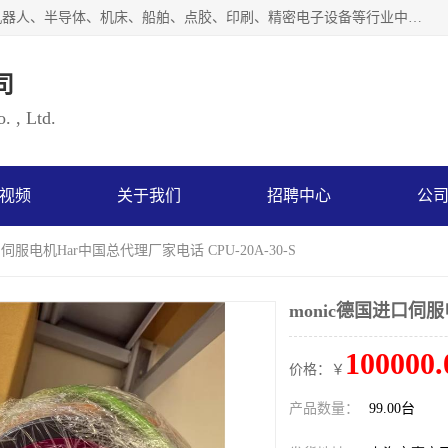
上海浜田实业有限公司专业致力于传动控制行业。面向工业机器人、半导体、机床、船舶、点胶、印刷、精密电子设备等行业中的运动控制技术。为日本哈默纳科（HarmonicDrive简称HD）中国地区定代理商，其生产的HarmonicDrive谐波减速机，具有轻量、小型、传动效率高、减速范围广、精度高等特点，被广泛应用于各种传动系统中。完善的技术，完善的售后，让您的选择无后顾之忧，欢迎您的来电洽谈！
司
. , Ltd.
视频
关于我们
招聘中心
公
口伺服电机Har中国总代理厂家电话 CPU-20A-30-S
monic德国进口伺服电
100000.
价格：￥
产品数量：
99.00台