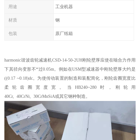
用途
工业机器
材质
钢
包装
原厂纸箱
harmonic谐波齿轮减速机CSD-14-50-2UH刚轮壁厚应使在啮合力作用
下其径向变形不*过0.05m。例如在USM型减速器中刚轮壁厚大约是
((0.17 ~0.18)dc。为使传动装置的制造和装配简化，刚轮齿圈宽度比
柔轮齿圈宽度宽。当HB240~280时，刚轮用
40Cr, 40CrNi, 30CrMnSiA或其它钢种制造。