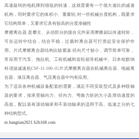
高速旋转的电机降到很低的转速，这就需要有一个很大速比的减速
机构，同时要求它的体积小、重量轻;对一些机械分度机构，既要求
它结构简单，又要求它具有较高的分度准确性
摩擦离合器.是攀主、从动部分的接合元件采用摩擦副以传递转矩，
可在运转中结合，结合平稳，过载时离合器可打滑起安全保护作
用。片式摩擦离合器结构比较紧凑.径向尺寸较小，调节简单可靠，
常应用于汽车、拖拉机、工程机械和齿轮箱等机械中。日本哈默纳
科谐波减速机CSF-11-100-1U片式摩擦离合器在机械离合器、电磁离
合器、液压离合器、气压离合器中均有应用。
为了适应各种机械设备配套的需要，满足不同安装型式及多种联轴
器的要求，按承受轴向力、径向力、弯曲力矩的大小及滑动速度的
高低，配以装有滚动轴承和不装动轴承的适用于高、低速之分的七
种结构型式。
m.bangtian2021.b2b168.com