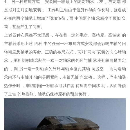
4、 另一种布局方式 ，安装同一轴颈上的两对轴承 ，左 、右两端 都
是成对面对面地安装 。 工作时主轴由于温升作轴向伸长时，就造成
外侧的两个轴承上增加了预加负荷，而 中间两个轴 承减少了预加 负
荷，甚至产生了间隙。
上述四种布局都不太理想 ，存在着一定的毛病。高精度、高转速 的
主轴若采用上述 四种 中的任何一种布局方式安装都会影响主轴的回
转精度及轴承的寿命。正确的布局方式，两对"同向''安装的向心球轴
承 ，承担切削或磨削的一端一对轴承的外环与轴 承座孔轴向是固定
的 ，则 另一端一对轴承的外环与轴承座孔其轴 向脱空 ，而两端轴
承内环与主轴其 轴向是固紧的，主轴无轴 向窜动 。这样，当主轴受
热伸长时 ，非切削端一对轴承可以在套 筒里向中间移 动，因而补偿
了主轴 的热膨胀，轴承仍保持原有的预加负荷 。