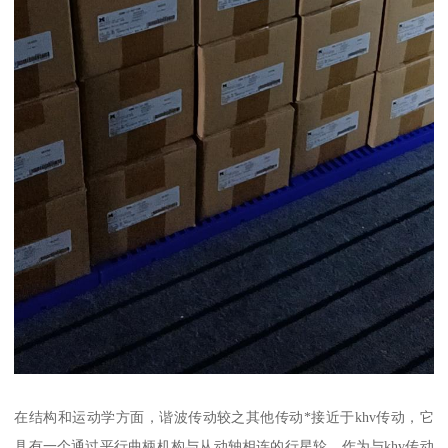
在结构和运动学方面，谐波传动较之其他传动*接近于khv传动，它
具有一个通过平行曲柄机构与从动轴相连的行星轮。作为与khv传动