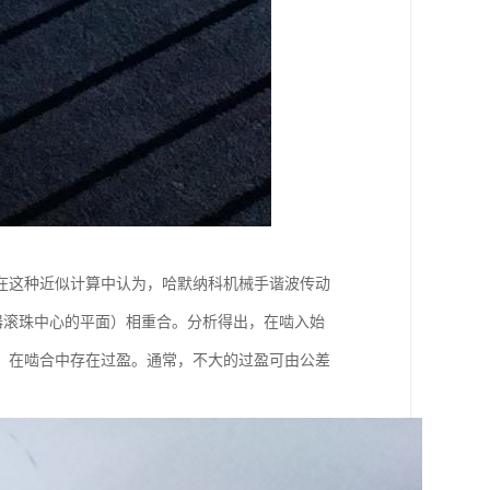
在这种近似计算中认为，哈默纳科机械手谐波传动
发生器滚珠中心的平面）相重合。分析得出，在啮入始
，在啮合中存在过盈。通常，不大的过盈可由公差