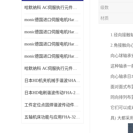
哈默纳科 AC伺服执行元件扁平型SHA系列 议价
级数
材质
monic德国进口伺服电机Har中国总代理单价
monic德国进口伺服电机Har中国总代理代理
1.径向接触
monic德国进口伺服电机Har中国总代理公司
2.角接触向
向心球轴承
monic德国进口伺服电机Har中国总代理供应
这种轴承一
哈默纳科 AC伺服执行元件扁平型SHA系列
向心轴承日本
日本HD机夹机械手谐波SHA32A120CG-B12B
面对面式布置
日本HD电刷谐波传动FHA-25C-50-E250-C
同向排列布置
工件定位点固焊谐波传动件哈默纳科CSF-45-100-2UH
它们可以成
五轴机床功能与应用FHA-32C-50-US250
具) 大都