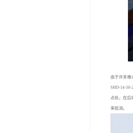
由于许多难
SHD-14
点处，在后
来抵消。