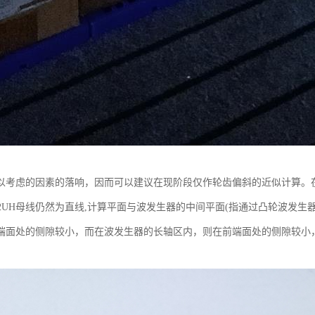
以考虑的因素的落响，因而可以建议在现阶段仅作轮齿偏斜的近似计算。
-50-2UH母线仍然为直线,计算平面与波发生器的中间平面(指通过凸轮波
端面处的侧隙较小，而在波发生器的长轴区内，则在前端面处的侧隙较小