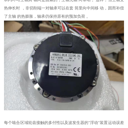
热伸长时 ，非切削端一对轴承可以在套 筒里向中间移 动，因而补偿
了主轴 的热膨胀，轴承仍保持原有的预加负荷 。
每个啮合区域轮齿接触的多付性以及波发生器的“浮动“装置运动误差