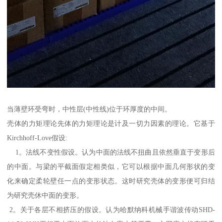
当薄壁环受弯时，中性层(中性线)位于环厚度的中间。
壳体的力矩理论先体的力矩理论是计及一切力因素的理论。它基于
Kirchhoff-Love假设:
1。法线不变性假设。认为中面的法线不扭曲且依然垂直于变形后
的中面。与梁的平截面假定相类似，它可以根据中面几何形状的变
化来确定柔轮壁任一点的变形状态。这时研究壳体的变形便可归结
为研究壳休中面的变形。
2。关于各层不相挤压的假设。认为哈默纳科机械手谐波传动SHD-