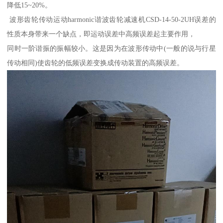
降低15~20%。
波形齿轮传动运动harmonic谐波齿轮减速机CSD-14-50-2UH误差的
性质本身带来一个缺点，即运动误差中高频误差起主要作用，
同时一阶谐振的振幅较小。这是因为在波形传动中(一般的说与行星
传动相同)使齿轮的低频误差变换成传动装置的高频误差。