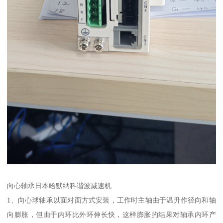
向心轴承日本哈默纳科谐波减速机
1、向心球轴承以面对面方式安装，工作时主轴由于温升作径向和轴
向膨胀，但由于内环比外环伸长快，这样膨胀的结果对轴承内环产