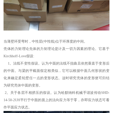
当薄壁环受弯时，中性层(中性线)位于环厚度的中间。
壳体的力矩理论先体的力矩理论是计及一切力因素的理论。它基于
Kirchhoff-Love假设:
1。法线不变性假设。认为中面的法线不扭曲且依然垂直于变形后
的中面。与梁的平截面假定相类似，它可以根据中面几何形状的变
化来确定柔轮壁任一点的变形状态。这时研究壳体的变形便可归结
为研究壳休中面的变形。
2。关于各层不相挤压的假设。认为哈默纳科机械手谐波传动SHD-
14-50-2UH平行于中面的面上的法向应力等于零，亦即应力状态可看
作平面应力状态。