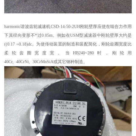
harmonic谐波齿轮减速机CSD-14-50-2UH刚轮壁厚应使在啮合力作用
下其径向变形不*过0.05m。例如在USM型减速器中刚轮壁厚大约是
((0.17 ~0.18)dc。为使传动装置的制造和装配简化，刚轮齿圈宽度比
柔轮齿圈宽度宽。当HB240~280时，刚轮用
40Cr, 40CrNi, 30CrMnSiA或其它钢种制造。