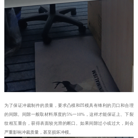
为了保证冲裁制件的质量，要求凸模和凹模具有锋利的刃口和合理
的间隙。间隙一般取材料厚度的5%一10%，这样才能保证上、下裂
纹相互重合，获得表面较光滑的断口。如果间隙过小或过大，则会
严重影响冲裁质量，甚至损坏冲模。