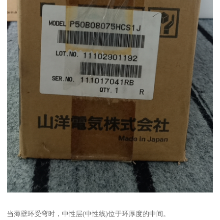
当薄壁环受弯时，中性层(中性线)位于环厚度的中间。