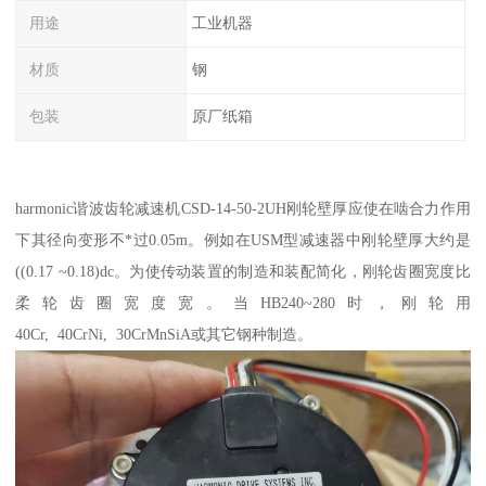
用途
工业机器
材质
钢
包装
原厂纸箱
harmonic谐波齿轮减速机CSD-14-50-2UH刚轮壁厚应使在啮合力作用
下其径向变形不*过0.05m。例如在USM型减速器中刚轮壁厚大约是
((0.17 ~0.18)dc。为使传动装置的制造和装配简化，刚轮齿圈宽度比
柔轮齿圈宽度宽。当HB240~280时，刚轮用
40Cr, 40CrNi, 30CrMnSiA或其它钢种制造。