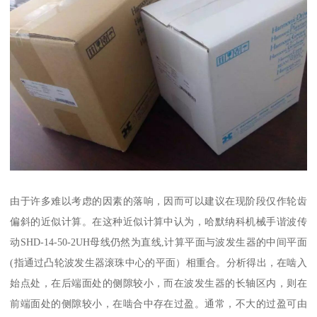
由于许多难以考虑的因素的落响，因而可以建议在现阶段仅作轮齿
偏斜的近似计算。在这种近似计算中认为，哈默纳科机械手谐波传
动SHD-14-50-2UH母线仍然为直线,计算平面与波发生器的中间平面
(指通过凸轮波发生器滚珠中心的平面）相重合。分析得出，在啮入
始点处，在后端面处的侧隙较小，而在波发生器的长轴区内，则在
前端面处的侧隙较小，在啮合中存在过盈。通常，不大的过盈可由