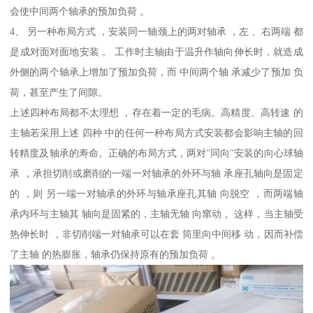
会使中间两个轴承的预加负荷 。
4、 另一种布局方式 ，安装同一轴颈上的两对轴承 ，左 、右两端 都
是成对面对面地安装 。 工作时主轴由于温升作轴向伸长时，就造成
外侧的两个轴承上增加了预加负荷，而 中间两个轴 承减少了预加 负
荷，甚至产生了间隙。
上述四种布局都不太理想 ，存在着一定的毛病。高精度、高转速 的
主轴若采用上述 四种 中的任何一种布局方式安装都会影响主轴的回
转精度及轴承的寿命。正确的布局方式，两对"同向''安装的向心球轴
承 ，承担切削或磨削的一端一对轴承的外环与轴 承座孔轴向是固定
的 ，则 另一端一对轴承的外环与轴承座孔其轴 向脱空 ，而两端轴
承内环与主轴其 轴向是固紧的，主轴无轴 向窜动 。这样，当主轴受
热伸长时 ，非切削端一对轴承可以在套 筒里向中间移 动，因而补偿
了主轴 的热膨胀，轴承仍保持原有的预加负荷 。