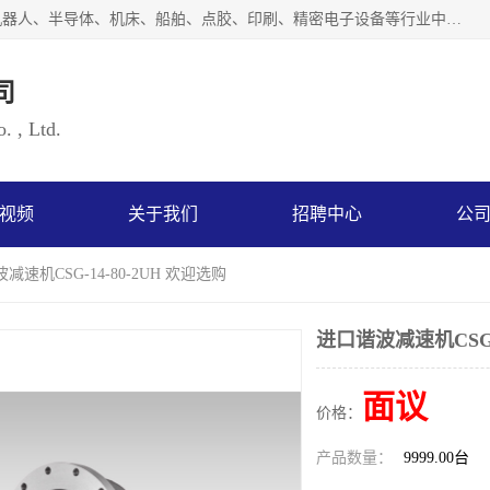
上海浜田实业有限公司专业致力于传动控制行业。面向工业机器人、半导体、机床、船舶、点胶、印刷、精密电子设备等行业中的运动控制技术。为日本哈默纳科（HarmonicDrive简称HD）中国地区定代理商，其生产的HarmonicDrive谐波减速机，具有轻量、小型、传动效率高、减速范围广、精度高等特点，被广泛应用于各种传动系统中。完善的技术，完善的售后，让您的选择无后顾之忧，欢迎您的来电洽谈！
司
. , Ltd.
视频
关于我们
招聘中心
公
减速机CSG-14-80-2UH 欢迎选购
进口谐波减速机CSG-1
面议
价格：
产品数量：
9999.00台