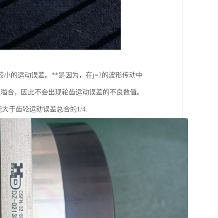
的运动误差。**是因为，在j=2的波形传动中
域啮合，因此不会出现轮齿运动误差的不良数值。
大于齿轮运动误差总合的1/4.