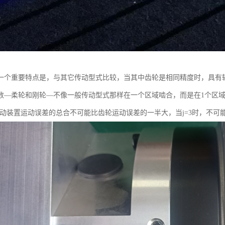
一个重要特点是，与其它传动型式比较，当其中齿轮是相同精度时，具有较小
数—柔轮和刚轮—不像一般传动型式那样在一个区域啮合，而是在1个区
传动装置运动误差的总合不可能比齿轮运动误差的一半大，当j=3时，不可能