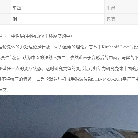
单级
用途
钢
包装
弯时，中性层(中性线)位于环厚度的中间。
论先体的力矩理论是计及一切力因素的理论。它基于Kirchhoff-Love假设
变性假设。认为中面的法线不扭曲且依然垂直于变形后的中面。与梁的平
轮壁任一点的变形状态。这时研究壳体的变形便可归结为研究壳休中面的
不相挤压的假设。认为哈默纳科机械手谐波传动SHD-14-50-2UH平
状态。