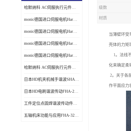
哈默纳科 AC伺服执行元件扁平型SHA系列 议价
级数
材质
monic德国进口伺服电机Har中国总代理单价
monic德国进口伺服电机Har中国总代理代理
当薄壁环受
monic德国进口伺服电机Har中国总代理公司
壳体的力矩理
1。法线不
monic德国进口伺服电机Har中国总代理供应
化来确定柔
哈默纳科 AC伺服执行元件扁平型SHA系列
2。关于各层
日本HD机夹机械手谐波SHA32A120CG-B12B
作平面应力
日本HD电刷谐波传动FHA-25C-50-E250-C
工件定位点固焊谐波传动件哈默纳科CSF-45-100-2UH
五轴机床功能与应用FHA-32C-50-US250