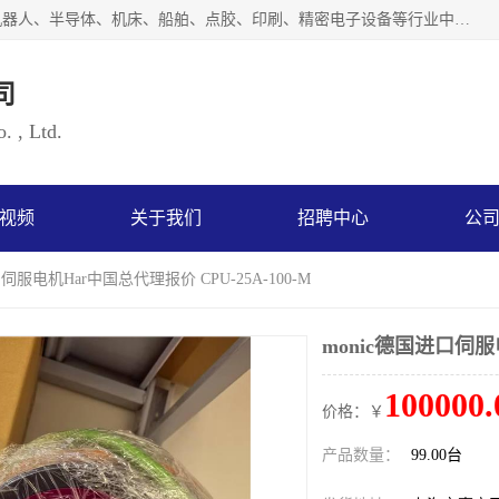
上海浜田实业有限公司专业致力于传动控制行业。面向工业机器人、半导体、机床、船舶、点胶、印刷、精密电子设备等行业中的运动控制技术。为日本哈默纳科（HarmonicDrive简称HD）中国地区定代理商，其生产的HarmonicDrive谐波减速机，具有轻量、小型、传动效率高、减速范围广、精度高等特点，被广泛应用于各种传动系统中。完善的技术，完善的售后，让您的选择无后顾之忧，欢迎您的来电洽谈！
司
. , Ltd.
视频
关于我们
招聘中心
公
口伺服电机Har中国总代理报价 CPU-25A-100-M
monic德国进口伺服电
100000.
价格：￥
产品数量：
99.00台