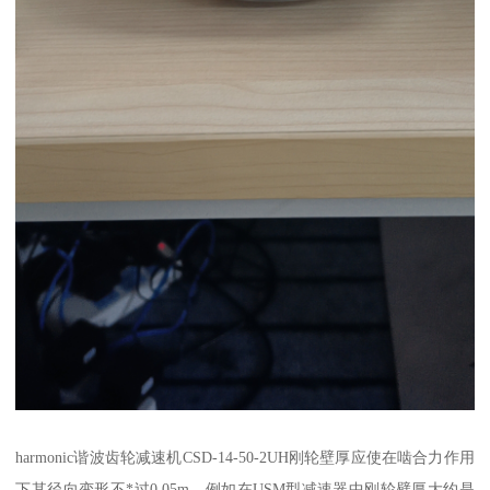
harmonic谐波齿轮减速机CSD-14-50-2UH刚轮壁厚应使在啮合力作用
下其径向变形不*过0.05m。例如在USM型减速器中刚轮壁厚大约是