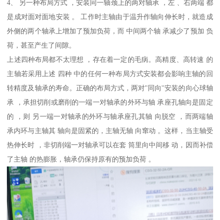
4、 另一种布局方式 ，安装同一轴颈上的两对轴承 ，左 、右两端 都
是成对面对面地安装 。 工作时主轴由于温升作轴向伸长时，就造成
外侧的两个轴承上增加了预加负荷，而 中间两个轴 承减少了预加 负
荷，甚至产生了间隙。
上述四种布局都不太理想 ，存在着一定的毛病。高精度、高转速 的
主轴若采用上述 四种 中的任何一种布局方式安装都会影响主轴的回
转精度及轴承的寿命。正确的布局方式，两对"同向''安装的向心球轴
承 ，承担切削或磨削的一端一对轴承的外环与轴 承座孔轴向是固定
的 ，则 另一端一对轴承的外环与轴承座孔其轴 向脱空 ，而两端轴
承内环与主轴其 轴向是固紧的，主轴无轴 向窜动 。这样，当主轴受
热伸长时 ，非切削端一对轴承可以在套 筒里向中间移 动，因而补偿
了主轴 的热膨胀，轴承仍保持原有的预加负荷 。