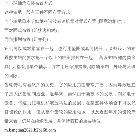
向心球轴承安装布置方式
这种轴承一般有三种不同布置方式 :
向心轴承日本哈默纳科谐波减速机背对背式布置 (即宽边相对) ;
面对面式布置 (即狭边相对) ;
同向排列布置 (即并列) 。
它们可以成对紧靠在一起，也可用垫圈或套筒隔开 ，某些设计的布
置按主轴的要求把三个以上的轴承排列在一起 。高速主轴(如内圆磨
具) 大都采用单个轴承，并常用压缩弹簧来消除轴承内、外环与滚珠
的间隙。
齿轮传动有着悠久的历史。它的应用范围非常广泛，因而导致建立
了庞大的齿轮制造业。近年来，虽然由于新技术的发展，例如电子
设备、低速力矩电机和液压马达的发展，在某些具体场合下可以代
替齿轮的作用，但从整个齿轮的应用领域，以及近些年来的齿轮产
量来看，仍然在继续发展，并保持着它的重要地位。
m.bangtian2021.b2b168.com