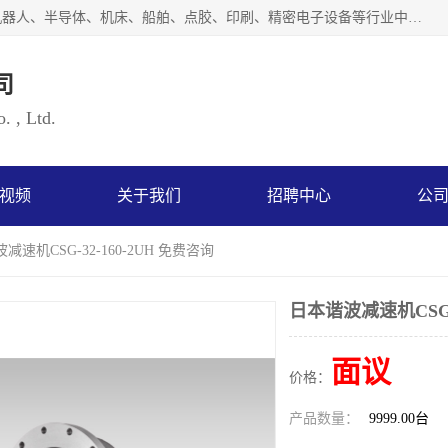
上海浜田实业有限公司专业致力于传动控制行业。面向工业机器人、半导体、机床、船舶、点胶、印刷、精密电子设备等行业中的运动控制技术。为日本哈默纳科（HarmonicDrive简称HD）中国地区定代理商，其生产的HarmonicDrive谐波减速机，具有轻量、小型、传动效率高、减速范围广、精度高等特点，被广泛应用于各种传动系统中。完善的技术，完善的售后，让您的选择无后顾之忧，欢迎您的来电洽谈！
司
. , Ltd.
视频
关于我们
招聘中心
公
减速机CSG-32-160-2UH 免费咨询
日本谐波减速机CSG-3
面议
价格：
产品数量：
9999.00台