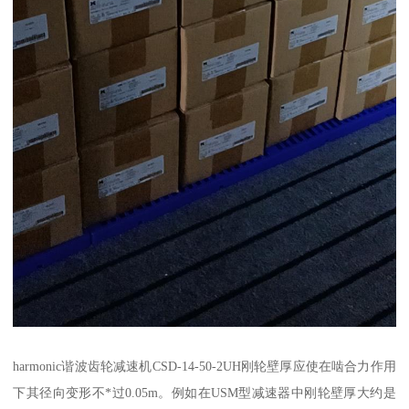
harmonic谐波齿轮减速机CSD-14-50-2UH刚轮壁厚应使在啮合力作用
下其径向变形不*过0.05m。例如在USM型减速器中刚轮壁厚大约是