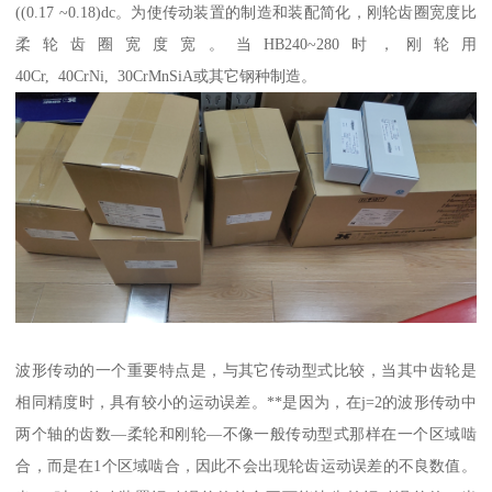
((0.17 ~0.18)dc。为使传动装置的制造和装配简化，刚轮齿圈宽度比
柔轮齿圈宽度宽。当HB240~280时，刚轮用
40Cr, 40CrNi, 30CrMnSiA或其它钢种制造。
波形传动的一个重要特点是，与其它传动型式比较，当其中齿轮是
相同精度时，具有较小的运动误差。**是因为，在j=2的波形传动中
两个轴的齿数—柔轮和刚轮—不像一般传动型式那样在一个区域啮
合，而是在1个区域啮合，因此不会出现轮齿运动误差的不良数值。