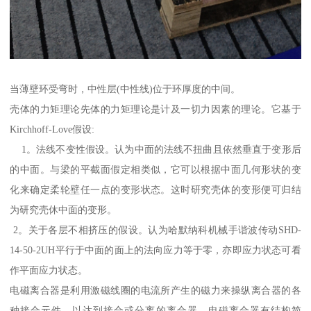
当薄壁环受弯时，中性层(中性线)位于环厚度的中间。
壳体的力矩理论先体的力矩理论是计及一切力因素的理论。它基于
Kirchhoff-Love假设:
1。法线不变性假设。认为中面的法线不扭曲且依然垂直于变形后
的中面。与梁的平截面假定相类似，它可以根据中面几何形状的变
化来确定柔轮壁任一点的变形状态。这时研究壳体的变形便可归结
为研究壳休中面的变形。
2。关于各层不相挤压的假设。认为哈默纳科机械手谐波传动SHD-
14-50-2UH平行于中面的面上的法向应力等于零，亦即应力状态可看
作平面应力状态。
电磁离合器是利用激磁线圈的电流所产生的磁力来操纵离合器的各
种接合元件，以达到接合或分离的离合器。电磁离合器有结构简