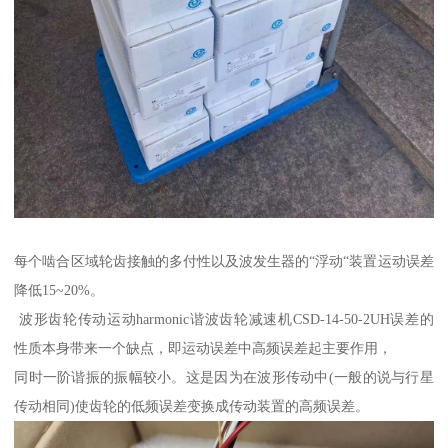
每个啮合区域轮齿接触的多付性以及波发生器的“浮动“装置运动误差
降低15~20%。
波形齿轮传动运动harmonic谐波齿轮减速机CSD-14-50-2UH误差的
性质本身带来一个缺点，即运动误差中高频误差起主要作用，
同时一阶谐振的振幅较小。这是因为在波形传动中(一般的说与行星
传动相同)使齿轮的低频误差变换成传动装置的高频误差。