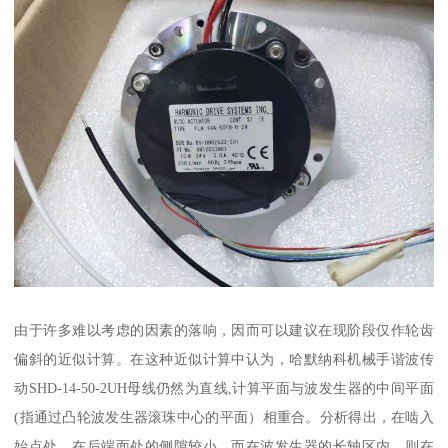
由于许多难以考虑的因素的落响，因而可以建议在现阶段仅作轮齿
偏斜的近似计算。在这种近似计算中认为，哈默纳科机械手谐波传
动SHD-14-50-2UH母线仍然为直线,计算平面与波发生器的中间平面
(指通过凸轮波发生器滚珠中心的平面）相重合。分析得出，在啮入
始点处，在后端面处的侧隙较小，而在波发生器的长轴区内，则在