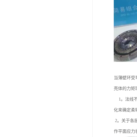
当薄壁环受
壳体的力矩理
1。法线不
化来确定柔
2。关于各层
作平面应力