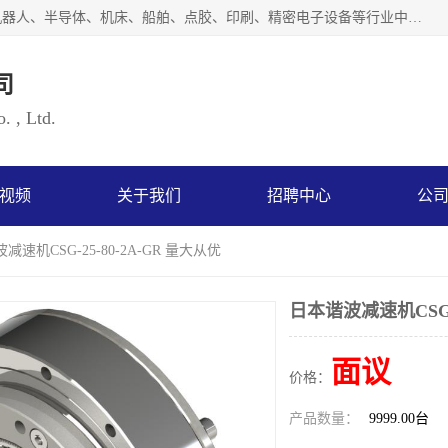
上海浜田实业有限公司专业致力于传动控制行业。面向工业机器人、半导体、机床、船舶、点胶、印刷、精密电子设备等行业中的运动控制技术。为日本哈默纳科（HarmonicDrive简称HD）中国地区定代理商，其生产的HarmonicDrive谐波减速机，具有轻量、小型、传动效率高、减速范围广、精度高等特点，被广泛应用于各种传动系统中。完善的技术，完善的售后，让您的选择无后顾之忧，欢迎您的来电洽谈！
司
. , Ltd.
视频
关于我们
招聘中心
公
减速机CSG-25-80-2A-GR 量大从优
日本谐波减速机CSG-2
面议
价格：
产品数量：
9999.00台