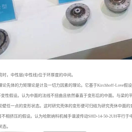
弯时，中性层(中性线)位于环厚度的中间。
论先体的力矩理论是计及一切力因素的理论。它基于Kirchhoff-Love假设
变性假设。认为中面的法线不扭曲且依然垂直于变形后的中面。与梁的平
轮壁任一点的变形状态。这时研究壳体的变形便可归结为研究壳休中面的
不相挤压的假设。认为哈默纳科机械手谐波传动SHD-14-50-2UH平
状态。