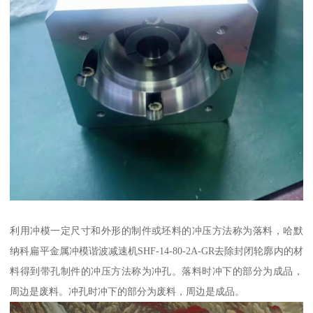
利用冲模一定尺寸和外形的制件或坯料的冲压方法称为落料，哈默
纳科扁平金属冲模谐波减速机SHF-14-80-2A-GR去除封闭轮廓内的材
料得到带孔制件的冲压方法称为冲孔。落料时冲下的部分为成品，
周边是废料。冲孔时冲下的部分为废料，周边是成品。