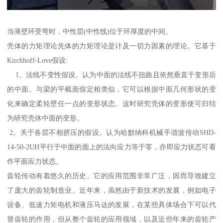
当薄壁环受弯时，中性层(中性线)位于环厚度的中间。
壳体的力矩理论先体的力矩理论是计及一切力因素的理论。它基于
Kirchhoff-Love假设:
1。法线不变性假设。认为中面的法线不扭曲且依然垂直于变形后
的中面。与梁的平截面假定相类似，它可以根据中面几何形状的变
化来确定柔轮壁任一点的变形状态。这时研究壳体的变形便可归结
为研究壳休中面的变形。
2。关于各层不相挤压的假设。认为哈默纳科机械手谐波传动SHD-
14-50-2UH平行于中面的面上的法向应力等于零，亦即应力状态可看
作平面应力状态。
齿轮传动有着悠久的历史。它的应用范围非常广泛，因而导致建立
了庞大的齿轮制造业。近年来，虽然由于新技术的发展，例如电子
设备、低速力矩电机和液压马达的发展，在某些具体场合下可以代
替齿轮的作用，但从整个齿轮的应用领域，以及近些年来的齿轮产