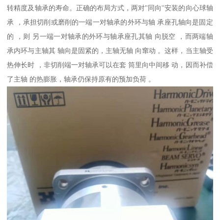
转精度及轴承的寿命。正确的布局方式，两对"同向''安装的向心球轴
承 ，承担切削或磨削的一端一对轴承的外环与轴 承座孔轴向是固定
的 ，则 另一端一对轴承的外环与轴承座孔其轴 向脱空 ，而两端轴
承内环与主轴其 轴向是固紧的，主轴无轴 向窜动 。这样，当主轴受
热伸长时 ，非切削端一对轴承可以在套 筒里向中间移 动，因而补偿
了主轴 的热膨胀，轴承仍保持原有的预加负荷 。