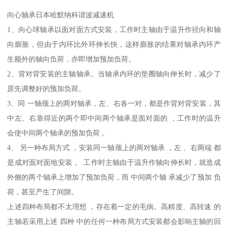
向心轴承日本哈默纳科谐波减速机
1、向心球轴承以面对面方式安装，工作时主轴由于温升作径向和轴
向膨胀，但由于内环比外环伸长快，这样膨胀的结果对轴承内环产
生额外的轴向负荷，亦即增加预加负荷。
2、背对背安装的主轴轴承。当轴承内环的垫圈轴向伸长时，减少了
原先调整好的预加负荷。
3、同 一轴颈上的两对轴承，左、右各一对，都是作背对背安装，其
中左、右靠得近的两个即中间两个轴承是面对面的 ，工作时的温升
会使中间两个轴承的预加负荷 。
4、 另一种布局方式 ，安装同一轴颈上的两对轴承 ，左 、右两端 都
是成对面对面地安装 。 工作时主轴由于温升作轴向伸长时，就造成
外侧的两个轴承上增加了预加负荷，而 中间两个轴 承减少了预加 负
荷，甚至产生了间隙。
上述四种布局都不太理想 ，存在着一定的毛病。高精度、高转速 的
主轴若采用上述 四种 中的任何一种布局方式安装都会影响主轴的回