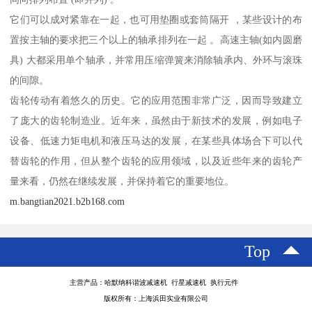
它们可以成对紧靠在一起，也可用垫圈或套筒隔开 ，某些设计的布
置按主轴的要求把三个以上的轴承排列在一起 。高速主轴(如内圆磨
具) 大都采用单个轴承，并常用压缩弹簧来消除轴承内、外环与滚珠
的间隙。
齿轮传动有着悠久的历史。它的应用范围非常广泛，因而导致建立
了庞大的齿轮制造业。近年来，虽然由于新技术的发展，例如电子
设备、低速力矩电机和液压马达的发展，在某些具体场合下可以代
替齿轮的作用，但从整个齿轮的应用领域，以及近些年来的齿轮产
量来看，仍然在继续发展，并保持着它的重要地位。
m.bangtian2021.b2b168.com
Top
主营产品：哈默纳科谐波减速机 行星减速机 执行元件
版权所有：上海浜田实业有限公司