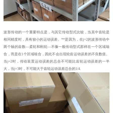
波形传动的一个重要特点是，与其它传动型式比较，当其中齿轮是
相同精度时，具有较小的运动误差。**是因为，在j=2的波形传动中
两个轴的齿数—柔轮和刚轮—不像一般传动型式那样在一个区域啮
合，而是在1个区域啮合，因此不会出现轮齿运动误差的不良数值。
当j=2时，传动装置运动误差的总合不可能比齿轮运动误差的一半
大，当j=3时，不可能大于齿轮运动误差总合的1/4.