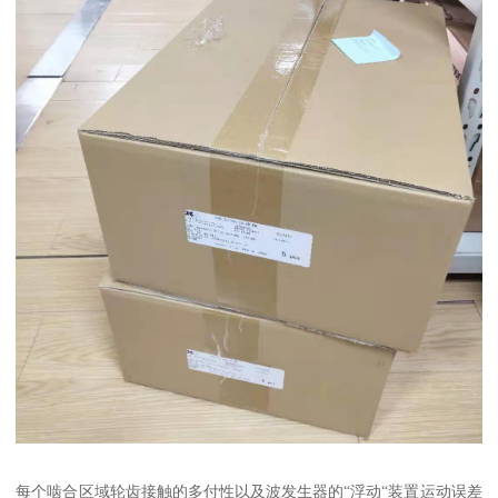
每个啮合区域轮齿接触的多付性以及波发生器的“浮动“装置运动误差