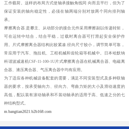
工作载荷。这样的布局方式使轴承接触角线同 向而且平行，但为了
保证安装的轴向稳定性，必须在轴两端分别对放两个同向排列轴
承。
摩擦离合器.是攀主、从动部分的接合元件采用摩擦副以传递转矩，
可在运转中结合，结合平稳，过载时离合器可打滑起安全保护作
用。片式摩擦离合器结构比较紧凑.径向尺寸较小，调节简单可靠，
常应用于汽车、拖拉机、工程机械和齿轮箱等机械中。日本哈默纳
科谐波减速机CSF-11-100-1U片式摩擦离合器在机械离合器、电磁离
合器、液压离合器、气压离合器中均有应用。
为了适应各种机械设备配套的需要，满足不同安装型式及多种联轴
器的要求，按承受轴向力、径向力、弯曲力矩的大小及滑动速度的
高低，配以装有滚动轴承和不装动轴承的适用于高、低速之分的七
种结构型式。
m.bangtian2021.b2b168.com