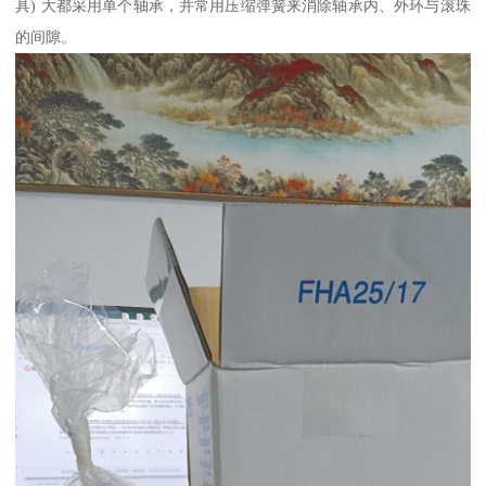
具) 大都采用单个轴承，并常用压缩弹簧来消除轴承内、外环与滚珠
的间隙。