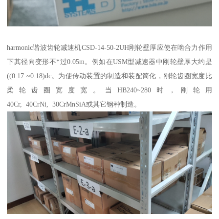
harmonic谐波齿轮减速机CSD-14-50-2UH刚轮壁厚应使在啮合力作用
下其径向变形不*过0.05m。例如在USM型减速器中刚轮壁厚大约是
((0.17 ~0.18)dc。为使传动装置的制造和装配简化，刚轮齿圈宽度比
柔轮齿圈宽度宽。当HB240~280时，刚轮用
40Cr, 40CrNi, 30CrMnSiA或其它钢种制造。