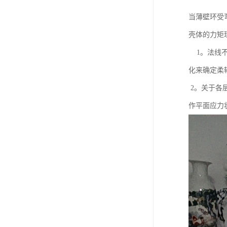
当薄壁环受
壳体的力矩理
1。法线不
化来确定柔
2。关于各层
作平面应力