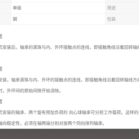
单级
用途
钢
包装
置
式安装后，轴承的滚珠与内、外环接触点的连线，即接触角线沿着回转轴
置
安装，轴承滚珠与内、外环的接触点的连线，即接触角线沿着回转轴线方
时，外环间的原始间隙开始消除。
置
式安装的轴承、两个旋有预加负荷的 向心球轴承可分担工作载荷。这样的
轴向稳定性，必须在轴两端分别对放两个同向排列轴承。