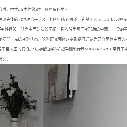
弯时，中性层(中性线)位于环厚度的中间。
论先体的力矩理论是计及一切力因素的理论。它基于Kirchhoff-Love假设
变性假设。认为中面的法线不扭曲且依然垂直于变形后的中面。与梁的平
轮壁任一点的变形状态。这时研究壳体的变形便可归结为研究壳休中面的
不相挤压的假设。认为哈默纳科机械手谐波传动SHD-14-50-2UH平
状态。