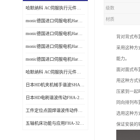
哈默纳科 AC伺服执行元件扁平型SHA系列 议价
级数
材质
monic德国进口伺服电机Har中国总代理单价
monic德国进口伺服电机Har中国总代理代理
背对背式布
monic德国进口伺服电机Har中国总代理公司
采用这种方
能力。
monic德国进口伺服电机Har中国总代理供应
面对面式布
哈默纳科 AC伺服执行元件扁平型SHA系列
用这种方式
日本HD机夹机械手谐波SHA32A120CG-B12B
压紧到一起
日本HD电刷谐波传动FHA-25C-50-E250-C
同向排列布
工件定位点固焊谐波传动件哈默纳科CSF-45-100-2UH
选用这种方
五轴机床功能与应用FHA-32C-50-US250
保证安装的