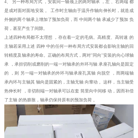
4、 另一种布局方式 ，安装同一轴颈上的两对轴承 ，左 、右两端 都
是成对面对面地安装 。 工作时主轴由于温升作轴向伸长时，就造成
外侧的两个轴承上增加了预加负荷，而 中间两个轴 承减少了预加 负
荷，甚至产生了间隙。
上述四种布局都不太理想 ，存在着一定的毛病。高精度、高转速 的
主轴若采用上述 四种 中的任何一种布局方式安装都会影响主轴的回
转精度及轴承的寿命。正确的布局方式，两对"同向''安装的向心球轴
承 ，承担切削或磨削的一端一对轴承的外环与轴 承座孔轴向是固定
的 ，则 另一端一对轴承的外环与轴承座孔其轴 向脱空 ，而两端轴
承内环与主轴其 轴向是固紧的，主轴无轴 向窜动 。这样，当主轴受
热伸长时 ，非切削端一对轴承可以在套 筒里向中间移 动，因而补偿
了主轴 的热膨胀，轴承仍保持原有的预加负荷 。