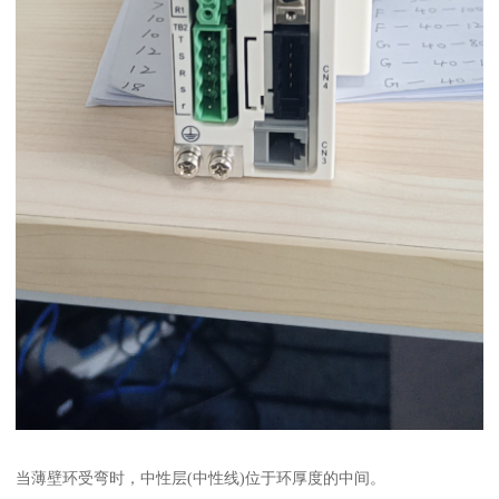
当薄壁环受弯时，中性层(中性线)位于环厚度的中间。