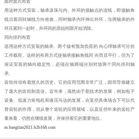
面对面式布置
用这种方式安装，轴承滚珠与内、外环的接触点的连线，即接触角
线沿着回转轴线方向收敛，同时轴承内环伸出外环，当两轴承的外
环压紧到一起时，外环间的原始间隙开始消除。
同向排列布置
选用这种方式安装的轴承、两个旋有预加负荷的 向心球轴承可分担
工作载荷。这样的布局方式使轴承接触角线同 向而且平行，但为了
保证安装的轴向稳定性，必须在轴两端分别对放两个同向排列轴
承。
齿轮传动有着悠久的历史。它的应用范围非常广泛，因而导致建立
了庞大的齿轮制造业。近年来，虽然由于新技术的发展，例如电子
设备、低速力矩电机和液压马达的发展，在某些具体场合下可以代
替齿轮的作用，但从整个齿轮的应用领域，以及近些年来的齿轮产
量来看，仍然在继续发展，并保持着它的重要地位。
m.bangtian2021.b2b168.com