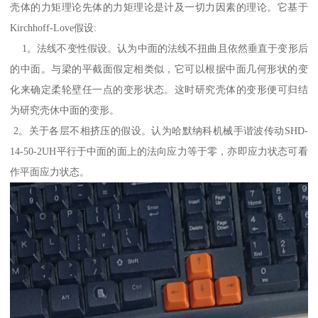
壳体的力矩理论先体的力矩理论是计及一切力因素的理论。它基于
Kirchhoff-Love假设:
1。法线不变性假设。认为中面的法线不扭曲且依然垂直于变形后
的中面。与梁的平截面假定相类似，它可以根据中面几何形状的变
化来确定柔轮壁任一点的变形状态。这时研究壳体的变形便可归结
为研究壳休中面的变形。
2。关于各层不相挤压的假设。认为哈默纳科机械手谐波传动SHD-
14-50-2UH平行于中面的面上的法向应力等于零，亦即应力状态可看
作平面应力状态。