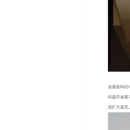
金属板料的
科扁平金属冲
渐扩大直至