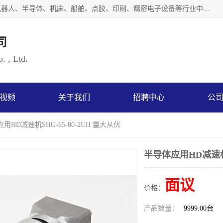
上海浜田实业有限公司专业致力于传动控制行业。面向工业机器人、半导体、机床、船舶、点胶、印刷、精密电子设备等行业中的运动控制技术。为日本哈默纳科（HarmonicDrive简称HD）中国地区定代理商，其生产的HarmonicDrive谐波减速机，具有轻量、小型、传动效率高、减速范围广、精度高等特点，被广泛应用于各种传动系统中。完善的技术，完善的售后，让您的选择无后顾之忧，欢迎您的来电洽谈！
司
. , Ltd.
视频
关于我们
招聘中心
公
用HD减速机SHG-65-80-2UH 量大从优
半导体应用HD减速机S
面议
价格：
产品数量：
9999.00台