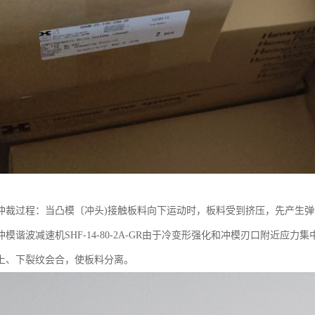
冲裁过程：当凸模〔冲头)接触板料向下运动时，板料受到挤压，先产生
模谐波减速机SHF-14-80-2A-GR由于冷变形强化和冲模刃口附近
上、下裂纹会合，使板料分离。