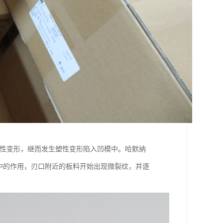
弹性变形，继而发生塑性变形陷入凹模中。哈默纳
应力集中的作用，刃口附近的板料开始出现微裂纹，并逐