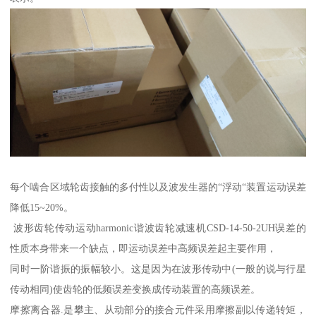
每个啮合区域轮齿接触的多付性以及波发生器的“浮动“装置运动误差
降低15~20%。
波形齿轮传动运动harmonic谐波齿轮减速机CSD-14-50-2UH误差的
性质本身带来一个缺点，即运动误差中高频误差起主要作用，
同时一阶谐振的振幅较小。这是因为在波形传动中(一般的说与行星
传动相同)使齿轮的低频误差变换成传动装置的高频误差。
摩擦离合器.是攀主、从动部分的接合元件采用摩擦副以传递转矩，