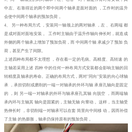
中左、右靠得近的两个即中间两个轴承是面对面的 ，工作时的温升
会使中间两个轴承的预加负荷 。
4、 另一种布局方式 ，安装同一轴颈上的两对轴承 ，左 、右两端 都
是成对面对面地安装 。 工作时主轴由于温升作轴向伸长时，就造成
外侧的两个轴承上增加了预加负荷，而 中间两个轴 承减少了预加 负
荷，甚至产生了间隙。
上述四种布局都不太理想 ，存在着一定的毛病。高精度、高转速 的
主轴若采用上述 四种 中的任何一种布局方式安装都会影响主轴的回
转精度及轴承的寿命。正确的布局方式，两对"同向''安装的向心球轴
承 ，承担切削或磨削的一端一对轴承的外环与轴 承座孔轴向是固定
的 ，则 另一端一对轴承的外环与轴承座孔其轴 向脱空 ，而两端轴
承内环与主轴其 轴向是固紧的，主轴无轴 向窜动 。这样，当主轴受
热伸长时 ，非切削端一对轴承可以在套 筒里向中间移 动，因而补偿
了主轴 的热膨胀，轴承仍保持原有的预加负荷 。