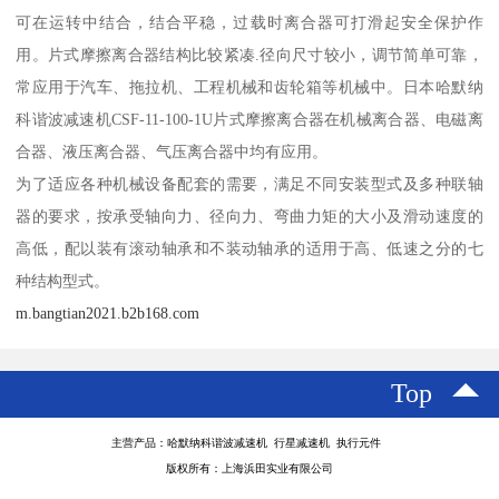
可在运转中结合，结合平稳，过载时离合器可打滑起安全保护作
用。片式摩擦离合器结构比较紧凑.径向尺寸较小，调节简单可靠，
常应用于汽车、拖拉机、工程机械和齿轮箱等机械中。日本哈默纳
科谐波减速机CSF-11-100-1U片式摩擦离合器在机械离合器、电磁离
合器、液压离合器、气压离合器中均有应用。
为了适应各种机械设备配套的需要，满足不同安装型式及多种联轴
器的要求，按承受轴向力、径向力、弯曲力矩的大小及滑动速度的
高低，配以装有滚动轴承和不装动轴承的适用于高、低速之分的七
种结构型式。
m.bangtian2021.b2b168.com
Top
主营产品：哈默纳科谐波减速机 行星减速机 执行元件
版权所有：上海浜田实业有限公司