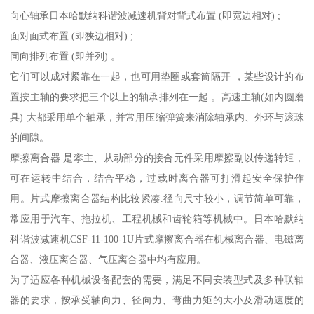
向心轴承日本哈默纳科谐波减速机背对背式布置 (即宽边相对) ;
面对面式布置 (即狭边相对) ;
同向排列布置 (即并列) 。
它们可以成对紧靠在一起，也可用垫圈或套筒隔开 ，某些设计的布
置按主轴的要求把三个以上的轴承排列在一起 。高速主轴(如内圆磨
具) 大都采用单个轴承，并常用压缩弹簧来消除轴承内、外环与滚珠
的间隙。
摩擦离合器.是攀主、从动部分的接合元件采用摩擦副以传递转矩，
可在运转中结合，结合平稳，过载时离合器可打滑起安全保护作
用。片式摩擦离合器结构比较紧凑.径向尺寸较小，调节简单可靠，
常应用于汽车、拖拉机、工程机械和齿轮箱等机械中。日本哈默纳
科谐波减速机CSF-11-100-1U片式摩擦离合器在机械离合器、电磁离
合器、液压离合器、气压离合器中均有应用。
为了适应各种机械设备配套的需要，满足不同安装型式及多种联轴
器的要求，按承受轴向力、径向力、弯曲力矩的大小及滑动速度的