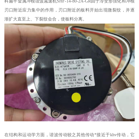
科扁平金属冲模谐波减速机SHF-14-80-2A-GR由于冷变形强化和冲模
刃口附近应力集中的作用，刃口附近的板料开始出现微裂纹，并逐
渐扩大直至上、下裂纹会合，使板料分离。
在结构和运动学方面，谐波传动较之其他传动*接近于khv传动，它