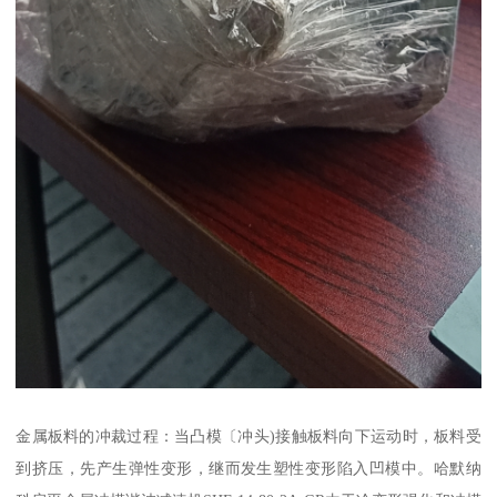
金属板料的冲裁过程：当凸模〔冲头)接触板料向下运动时，板料受
到挤压，先产生弹性变形，继而发生塑性变形陷入凹模中。哈默纳