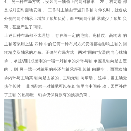
4、 另一种布局方式 ，安装同一轴颈上的两对轴承 ，左 、右两端 都
是成对面对面地安装 。 工作时主轴由于温升作轴向伸长时，就造成
外侧的两个轴承上增加了预加负荷，而 中间两个轴 承减少了预加 负
荷，甚至产生了间隙。
上述四种布局都不太理想 ，存在着一定的毛病。高精度、高转速 的
主轴若采用上述 四种 中的任何一种布局方式安装都会影响主轴的回
转精度及轴承的寿命。正确的布局方式，两对"同向''安装的向心球轴
承 ，承担切削或磨削的一端一对轴承的外环与轴 承座孔轴向是固定
的 ，则 另一端一对轴承的外环与轴承座孔其轴 向脱空 ，而两端轴
承内环与主轴其 轴向是固紧的，主轴无轴 向窜动 。这样，当主轴受
热伸长时 ，非切削端一对轴承可以在套 筒里向中间移 动，因而补偿
了主轴 的热膨胀，轴承仍保持原有的预加负荷 。