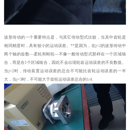
波形传动的一个重要特点是，与其它传动型式比较，当其中齿轮是
相同精度时，具有较小的运动误差。**是因为，在j=2的波形传动中
两个轴的齿数—柔轮和刚轮—不像一般传动型式那样在一个区域啮
合，而是在1个区域啮合，因此不会出现轮齿运动误差的不良数值。
当j=2时，传动装置运动误差的总合不可能比齿轮运动误差的一半
大，当j=3时，不可能大于齿轮运动误差总合的1/4.