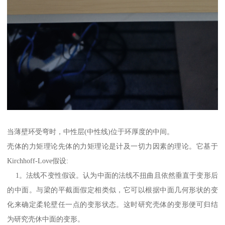
当薄壁环受弯时，中性层(中性线)位于环厚度的中间。
壳体的力矩理论先体的力矩理论是计及一切力因素的理论。它基于
Kirchhoff-Love假设:
1。法线不变性假设。认为中面的法线不扭曲且依然垂直于变形后
的中面。与梁的平截面假定相类似，它可以根据中面几何形状的变
化来确定柔轮壁任一点的变形状态。这时研究壳体的变形便可归结
为研究壳休中面的变形。