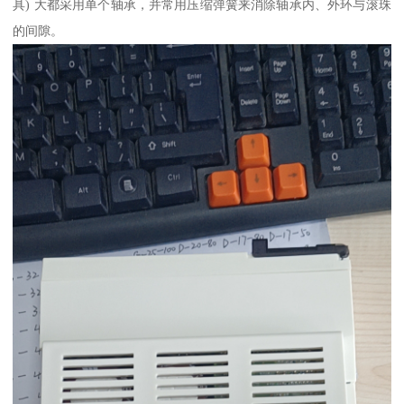
具) 大都采用单个轴承，并常用压缩弹簧来消除轴承内、外环与滚珠
的间隙。