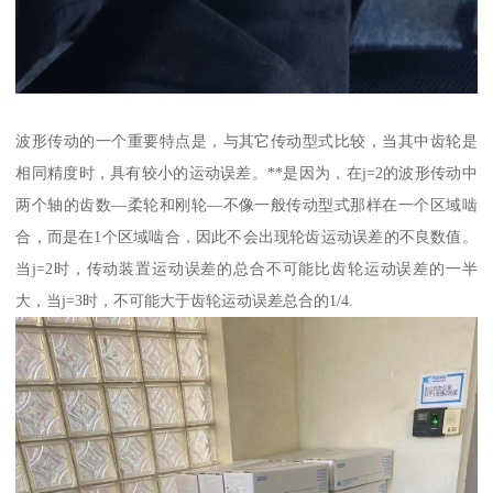
波形传动的一个重要特点是，与其它传动型式比较，当其中齿轮是
相同精度时，具有较小的运动误差。**是因为，在j=2的波形传动中
两个轴的齿数—柔轮和刚轮—不像一般传动型式那样在一个区域啮
合，而是在1个区域啮合，因此不会出现轮齿运动误差的不良数值。
当j=2时，传动装置运动误差的总合不可能比齿轮运动误差的一半
大，当j=3时，不可能大于齿轮运动误差总合的1/4.