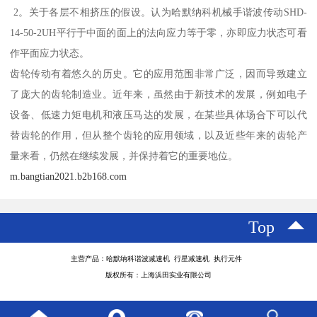
2。关于各层不相挤压的假设。认为哈默纳科机械手谐波传动SHD-
14-50-2UH平行于中面的面上的法向应力等于零，亦即应力状态可看
作平面应力状态。
齿轮传动有着悠久的历史。它的应用范围非常广泛，因而导致建立
了庞大的齿轮制造业。近年来，虽然由于新技术的发展，例如电子
设备、低速力矩电机和液压马达的发展，在某些具体场合下可以代
替齿轮的作用，但从整个齿轮的应用领域，以及近些年来的齿轮产
量来看，仍然在继续发展，并保持着它的重要地位。
m.bangtian2021.b2b168.com
Top
主营产品：哈默纳科谐波减速机 行星减速机 执行元件
版权所有：上海浜田实业有限公司