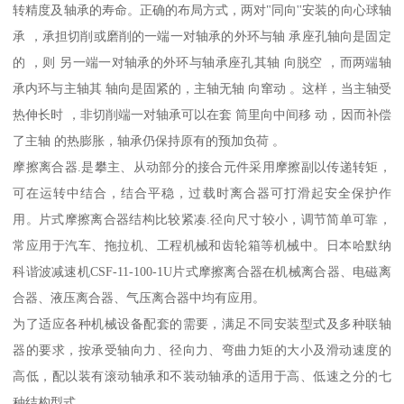
转精度及轴承的寿命。正确的布局方式，两对"同向''安装的向心球轴
承 ，承担切削或磨削的一端一对轴承的外环与轴 承座孔轴向是固定
的 ，则 另一端一对轴承的外环与轴承座孔其轴 向脱空 ，而两端轴
承内环与主轴其 轴向是固紧的，主轴无轴 向窜动 。这样，当主轴受
热伸长时 ，非切削端一对轴承可以在套 筒里向中间移 动，因而补偿
了主轴 的热膨胀，轴承仍保持原有的预加负荷 。
摩擦离合器.是攀主、从动部分的接合元件采用摩擦副以传递转矩，
可在运转中结合，结合平稳，过载时离合器可打滑起安全保护作
用。片式摩擦离合器结构比较紧凑.径向尺寸较小，调节简单可靠，
常应用于汽车、拖拉机、工程机械和齿轮箱等机械中。日本哈默纳
科谐波减速机CSF-11-100-1U片式摩擦离合器在机械离合器、电磁离
合器、液压离合器、气压离合器中均有应用。
为了适应各种机械设备配套的需要，满足不同安装型式及多种联轴
器的要求，按承受轴向力、径向力、弯曲力矩的大小及滑动速度的
高低，配以装有滚动轴承和不装动轴承的适用于高、低速之分的七
种结构型式。