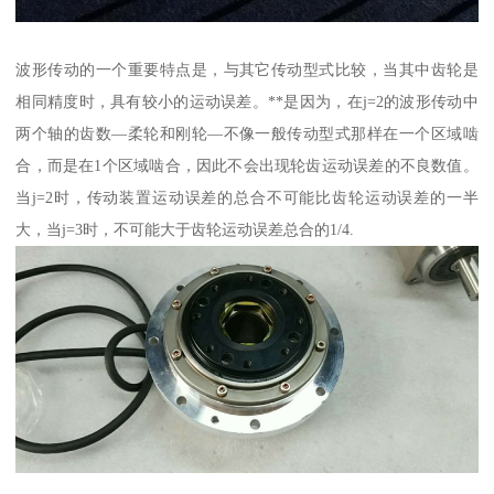
波形传动的一个重要特点是，与其它传动型式比较，当其中齿轮是
相同精度时，具有较小的运动误差。**是因为，在j=2的波形传动中
两个轴的齿数—柔轮和刚轮—不像一般传动型式那样在一个区域啮
合，而是在1个区域啮合，因此不会出现轮齿运动误差的不良数值。
当j=2时，传动装置运动误差的总合不可能比齿轮运动误差的一半
大，当j=3时，不可能大于齿轮运动误差总合的1/4.