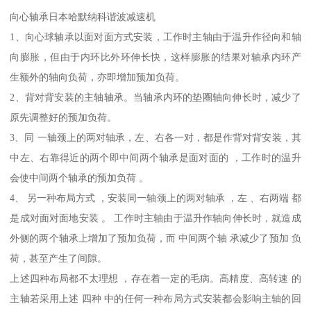
向心轴承日本哈默纳科谐波减速机
1、向心球轴承以面对面方式安装，工作时主轴由于温升作径向和轴
向膨胀，但由于内环比外环伸长快，这样膨胀的结果对轴承内环产
生额外的轴向负荷，亦即增加预加负荷。
2、背对背安装的主轴轴承。当轴承内环的垫圈轴向伸长时，减少了
原先调整好的预加负荷。
3、同 一轴颈上的两对轴承，左、右各一对，都是作背对背安装，其
中左、右靠得近的两个即中间两个轴承是面对面的 ，工作时的温升
会使中间两个轴承的预加负荷 。
4、 另一种布局方式 ，安装同一轴颈上的两对轴承 ，左 、右两端 都
是成对面对面地安装 。 工作时主轴由于温升作轴向伸长时，就造成
外侧的两个轴承上增加了预加负荷，而 中间两个轴 承减少了预加 负
荷，甚至产生了间隙。
上述四种布局都不太理想 ，存在着一定的毛病。高精度、高转速 的
主轴若采用上述 四种 中的任何一种布局方式安装都会影响主轴的回