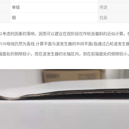
单级
用途
钢
包装
以考虑的因素的落响，因而可以建议在现阶段仅作轮齿偏斜的近似计算。
-50-2UH母线仍然为直线,计算平面与波发生器的中间平面(指通过凸轮波
端面处的侧隙较小，而在波发生器的长轴区内，则在前端面处的侧隙较小