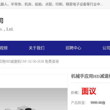
上海浜田实业有限公司专业致力于传动控制行业。面向工业机器人、半导体、机床、船舶、点胶、印刷、精密电子设备等行业中的运动控制技术。为日本哈默纳科（HarmonicDrive简称HD）中国地区定代理商，其生产的HarmonicDrive谐波减速机，具有轻量、小型、传动效率高、减速范围广、精度高等特点，被广泛应用于各种传动系统中。完善的技术，完善的售后，让您的选择无后顾之忧，欢迎您的来电洽谈！
司
. , Ltd.
视频
关于我们
招聘中心
公
用HD减速机CSF-32-50-2UH 免费咨询
机械手应用HD减速机C
面议
价格：
产品数量：
9999.00台