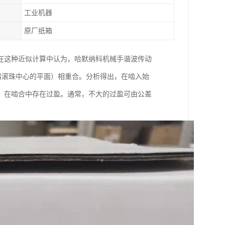
工业机器
原厂纸箱
在这种近似计算中认为，哈默纳科机械手谐波传动
发生器滚珠中心的平面）相重合。分析得出，在啮入始
，在啮合中存在过盈。通常，不大的过盈可由公差