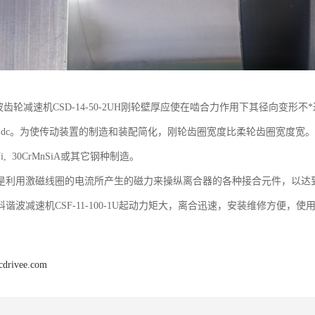
ic谐波齿轮减速机CSD-14-50-2UH刚轮壁厚应使在啮合力作用下其径向变形
 ~0.18)dc。为使传动装置的制造和装配简化，刚轮齿圈宽度比柔轮齿圈宽度宽。当
CrNi, 30CrMnSiA或其它钢种制造。
是利用激磁线圈的电流所产生的磁力来操纵离合器的各种接合元件，以达
谐波减速机CSF-11-100-1U起动力矩大，离合迅速，安装维修方便，
cdrivee.com