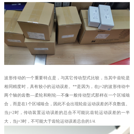
波形传动的一个重要特点是，与其它传动型式比较，当其中齿轮是
相同精度时，具有较小的运动误差。**是因为，在j=2的波形传动中
两个轴的齿数—柔轮和刚轮—不像一般传动型式那样在一个区域啮
合，而是在1个区域啮合，因此不会出现轮齿运动误差的不良数值。
当j=2时，传动装置运动误差的总合不可能比齿轮运动误差的一半
大，当j=3时，不可能大于齿轮运动误差总合的1/4.