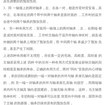
原先调整好的预加负荷。
3、同 一轴颈上的两对轴承，左、右各一对，都是作背对背安装，其
中左、右靠得近的两个即中间两个轴承是面对面的 ，工作时的温升
会使中间两个轴承的预加负荷 。
4、 另一种布局方式 ，安装同一轴颈上的两对轴承 ，左 、右两端 都
是成对面对面地安装 。 工作时主轴由于温升作轴向伸长时，就造成
外侧的两个轴承上增加了预加负荷，而 中间两个轴 承减少了预加 负
荷，甚至产生了间隙。
上述四种布局都不太理想 ，存在着一定的毛病。高精度、高转速 的
主轴若采用上述 四种 中的任何一种布局方式安装都会影响主轴的回
转精度及轴承的寿命。正确的布局方式，两对"同向''安装的向心球轴
承 ，承担切削或磨削的一端一对轴承的外环与轴 承座孔轴向是固定
的 ，则 另一端一对轴承的外环与轴承座孔其轴 向脱空 ，而两端轴
承内环与主轴其 轴向是固紧的，主轴无轴 向窜动 。这样，当主轴受
热伸长时 ，非切削端一对轴承可以在套 筒里向中间移 动，因而补偿
了主轴 的热膨胀，轴承仍保持原有的预加负荷 。