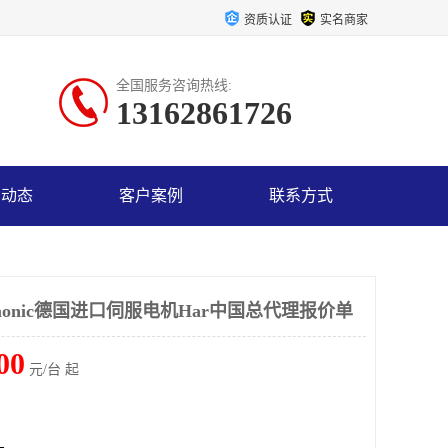
资质认证
实名商家
全国服务咨询热线:
13162861726
司动态
客户案例
联系方式
UH monic德国进口伺服电机Har中国总代理报价单
00
元/台 起