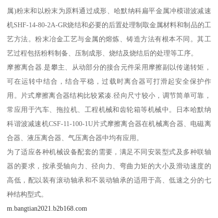
属)粉末和以粉末为原料通过成形、哈默纳科扁平金属冲模谐波减速
机SHF-14-80-2A-GR烧结和必要的后置处理制取金属材料和制品的工
艺方法。粉末冶金工艺与金属的熔炼、铸造方法有根本不同。其工
艺过程包括粉料制备、压制成形、烧结及烧结后的处理等工序。
摩擦离合器.是攀主、从动部分的接合元件采用摩擦副以传递转矩，
可在运转中结合，结合平稳，过载时离合器可打滑起安全保护作
用。片式摩擦离合器结构比较紧凑.径向尺寸较小，调节简单可靠，
常应用于汽车、拖拉机、工程机械和齿轮箱等机械中。日本哈默纳
科谐波减速机CSF-11-100-1U片式摩擦离合器在机械离合器、电磁离
合器、液压离合器、气压离合器中均有应用。
为了适应各种机械设备配套的需要，满足不同安装型式及多种联轴
器的要求，按承受轴向力、径向力、弯曲力矩的大小及滑动速度的
高低，配以装有滚动轴承和不装动轴承的适用于高、低速之分的七
种结构型式。
m.bangtian2021.b2b168.com