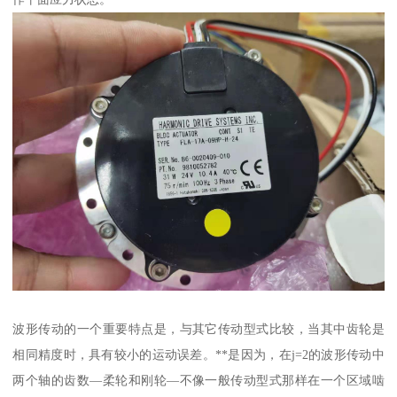
波形传动的一个重要特点是，与其它传动型式比较，当其中齿轮是
相同精度时，具有较小的运动误差。**是因为，在j=2的波形传动中
两个轴的齿数—柔轮和刚轮—不像一般传动型式那样在一个区域啮