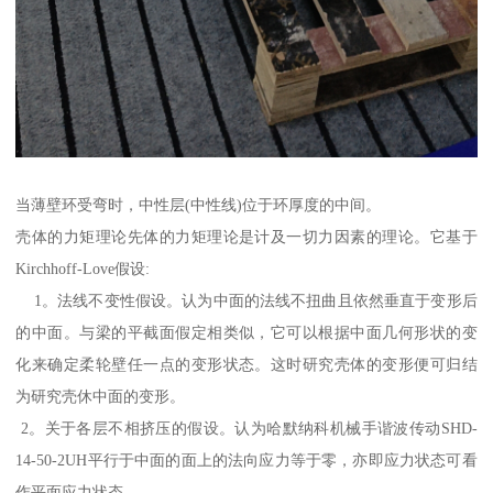
当薄壁环受弯时，中性层(中性线)位于环厚度的中间。
壳体的力矩理论先体的力矩理论是计及一切力因素的理论。它基于
Kirchhoff-Love假设:
1。法线不变性假设。认为中面的法线不扭曲且依然垂直于变形后
的中面。与梁的平截面假定相类似，它可以根据中面几何形状的变
化来确定柔轮壁任一点的变形状态。这时研究壳体的变形便可归结
为研究壳休中面的变形。
2。关于各层不相挤压的假设。认为哈默纳科机械手谐波传动SHD-
14-50-2UH平行于中面的面上的法向应力等于零，亦即应力状态可看
作平面应力状态。