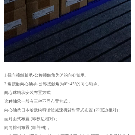
1.径向接触轴承-公称接触角为0°的向心轴承。
2.角接触向心轴承-公称接触角为0°~45°的向心轴承。
向心球轴承安装布置方式
这种轴承一般有三种不同布置方式 :
向心轴承日本哈默纳科谐波减速机背对背式布置 (即宽边相对) ;
面对面式布置 (即狭边相对) ;
同向排列布置 (即并列) 。