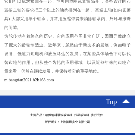
它们可以成对紧靠在一起，也可用垫圈或套筒隔开 ，某些设计的布
置按主轴的要求把三个以上的轴承排列在一起 。高速主轴(如内圆磨
具) 大都采用单个轴承，并常用压缩弹簧来消除轴承内、外环与滚珠
的间隙。
齿轮传动有着悠久的历史。它的应用范围非常广泛，因而导致建立
了庞大的齿轮制造业。近年来，虽然由于新技术的发展，例如电子
设备、低速力矩电机和液压马达的发展，在某些具体场合下可以代
替齿轮的作用，但从整个齿轮的应用领域，以及近些年来的齿轮产
量来看，仍然在继续发展，并保持着它的重要地位。
m.bangtian2021.b2b168.com
Top
主营产品：哈默纳科谐波减速机 行星减速机 执行元件
版权所有：上海浜田实业有限公司