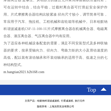
摩擦离合器.是攀主、从动部分的接合元件采用摩擦副以传递转矩，
可在运转中结合，结合平稳，过载时离合器可打滑起安全保护作
用。片式摩擦离合器结构比较紧凑.径向尺寸较小，调节简单可靠，
常应用于汽车、拖拉机、工程机械和齿轮箱等机械中。日本哈默纳
科谐波减速机CSF-11-100-1U片式摩擦离合器在机械离合器、电磁离
合器、液压离合器、气压离合器中均有应用。
为了适应各种机械设备配套的需要，满足不同安装型式及多种联轴
器的要求，按承受轴向力、径向力、弯曲力矩的大小及滑动速度的
高低，配以装有滚动轴承和不装动轴承的适用于高、低速之分的七
种结构型式。
m.bangtian2021.b2b168.com
Top
主营产品：哈默纳科谐波减速机 行星减速机 执行元件
版权所有：上海浜田实业有限公司