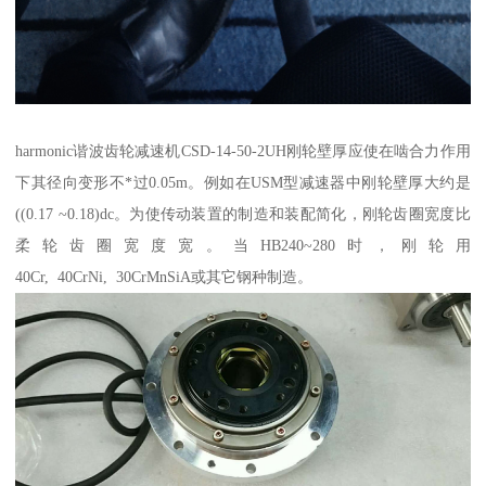
harmonic谐波齿轮减速机CSD-14-50-2UH刚轮壁厚应使在啮合力作用
下其径向变形不*过0.05m。例如在USM型减速器中刚轮壁厚大约是
((0.17 ~0.18)dc。为使传动装置的制造和装配简化，刚轮齿圈宽度比
柔轮齿圈宽度宽。当HB240~280时，刚轮用
40Cr, 40CrNi, 30CrMnSiA或其它钢种制造。