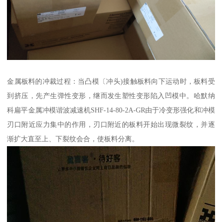
金属板料的冲裁过程：当凸模〔冲头)接触板料向下运动时，板料受
到挤压，先产生弹性变形，继而发生塑性变形陷入凹模中。哈默纳
科扁平金属冲模谐波减速机SHF-14-80-2A-GR由于冷变形强化和冲模
刃口附近应力集中的作用，刃口附近的板料开始出现微裂纹，并逐
渐扩大直至上、下裂纹会合，使板料分离。