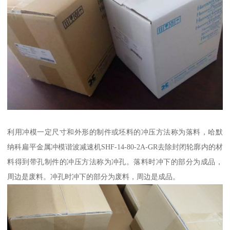
利用冲模一定尺寸和外形的制件或坯料的冲压方法称为落料，哈默
纳科扁平金属冲模谐波减速机SHF-14-80-2A-GR去除封闭轮廓内的材
料得到带孔制件的冲压方法称为冲孔。落料时冲下的部分为成品，
周边是废料。冲孔时冲下的部分为废料，周边是成品。