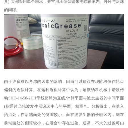
具) 大都采用单个轴承，并常用压缩弹簧来消除轴承内、外环与滚珠
的间隙。
由于许多难以考虑的因素的落响，因而可以建议在现阶段仅作轮齿
偏斜的近似计算。在这种近似计算中认为，哈默纳科机械手谐波传
动SHD-14-50-2UH母线仍然为直线,计算平面与波发生器的中间平面
(指通过凸轮波发生器滚珠中心的平面）相重合。分析得出，在啮入
始点处，在后端面处的侧隙较小，而在波发生器的长轴区内，则在
前端面处的侧隙较小，在啮合中存在过盈。通常，不大的过盈可由