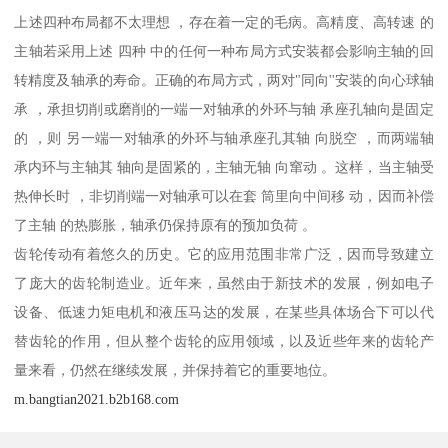
上述四种布局都不太理想 ，存在着一定的毛病。高精度、高转速 的
主轴若采用上述 四种 中的任何一种布局方式安装都会影响主轴的回
转精度及轴承的寿命。正确的布局方式，两对"同向''安装的向心球轴
承 ，承担切削或磨削的一端一对轴承的外环与轴 承座孔轴向是固定
的 ，则 另一端一对轴承的外环与轴承座孔其轴 向脱空 ，而两端轴
承内环与主轴其 轴向是固紧的，主轴无轴 向窜动 。这样，当主轴受
热伸长时 ，非切削端一对轴承可以在套 筒里向中间移 动，因而补偿
了主轴 的热膨胀，轴承仍保持原有的预加负荷 。
齿轮传动有着悠久的历史。它的应用范围非常广泛，因而导致建立
了庞大的齿轮制造业。近年来，虽然由于新技术的发展，例如电子
设备、低速力矩电机和液压马达的发展，在某些具体场合下可以代
替齿轮的作用，但从整个齿轮的应用领域，以及近些年来的齿轮产
量来看，仍然在继续发展，并保持着它的重要地位。
m.bangtian2021.b2b168.com