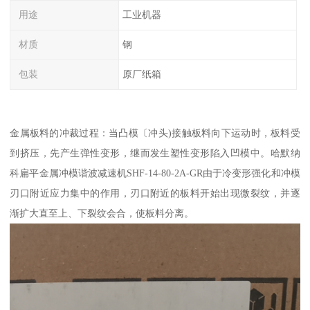
用途
工业机器
材质
钢
包装
原厂纸箱
金属板料的冲裁过程：当凸模〔冲头)接触板料向下运动时，板料受
到挤压，先产生弹性变形，继而发生塑性变形陷入凹模中。哈默纳
科扁平金属冲模谐波减速机SHF-14-80-2A-GR由于冷变形强化和冲模
刃口附近应力集中的作用，刃口附近的板料开始出现微裂纹，并逐
渐扩大直至上、下裂纹会合，使板料分离。