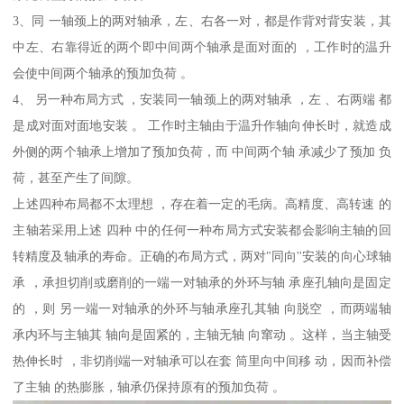
3、同 一轴颈上的两对轴承，左、右各一对，都是作背对背安装，其
中左、右靠得近的两个即中间两个轴承是面对面的 ，工作时的温升
会使中间两个轴承的预加负荷 。
4、 另一种布局方式 ，安装同一轴颈上的两对轴承 ，左 、右两端 都
是成对面对面地安装 。 工作时主轴由于温升作轴向伸长时，就造成
外侧的两个轴承上增加了预加负荷，而 中间两个轴 承减少了预加 负
荷，甚至产生了间隙。
上述四种布局都不太理想 ，存在着一定的毛病。高精度、高转速 的
主轴若采用上述 四种 中的任何一种布局方式安装都会影响主轴的回
转精度及轴承的寿命。正确的布局方式，两对"同向''安装的向心球轴
承 ，承担切削或磨削的一端一对轴承的外环与轴 承座孔轴向是固定
的 ，则 另一端一对轴承的外环与轴承座孔其轴 向脱空 ，而两端轴
承内环与主轴其 轴向是固紧的，主轴无轴 向窜动 。这样，当主轴受
热伸长时 ，非切削端一对轴承可以在套 筒里向中间移 动，因而补偿
了主轴 的热膨胀，轴承仍保持原有的预加负荷 。