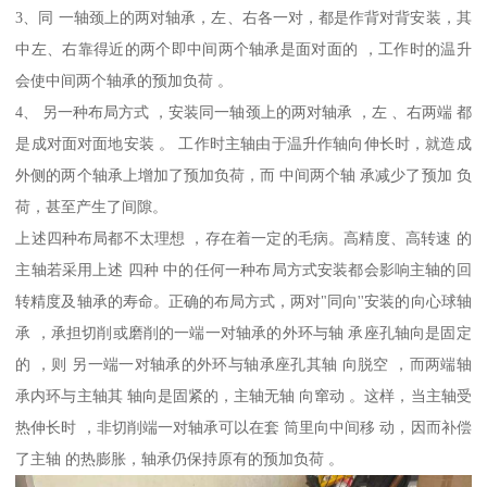
3、同 一轴颈上的两对轴承，左、右各一对，都是作背对背安装，其
中左、右靠得近的两个即中间两个轴承是面对面的 ，工作时的温升
会使中间两个轴承的预加负荷 。
4、 另一种布局方式 ，安装同一轴颈上的两对轴承 ，左 、右两端 都
是成对面对面地安装 。 工作时主轴由于温升作轴向伸长时，就造成
外侧的两个轴承上增加了预加负荷，而 中间两个轴 承减少了预加 负
荷，甚至产生了间隙。
上述四种布局都不太理想 ，存在着一定的毛病。高精度、高转速 的
主轴若采用上述 四种 中的任何一种布局方式安装都会影响主轴的回
转精度及轴承的寿命。正确的布局方式，两对"同向''安装的向心球轴
承 ，承担切削或磨削的一端一对轴承的外环与轴 承座孔轴向是固定
的 ，则 另一端一对轴承的外环与轴承座孔其轴 向脱空 ，而两端轴
承内环与主轴其 轴向是固紧的，主轴无轴 向窜动 。这样，当主轴受
热伸长时 ，非切削端一对轴承可以在套 筒里向中间移 动，因而补偿
了主轴 的热膨胀，轴承仍保持原有的预加负荷 。