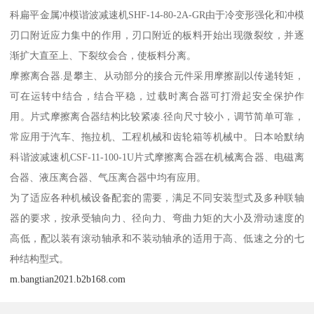
科扁平金属冲模谐波减速机SHF-14-80-2A-GR由于冷变形强化和冲模
刃口附近应力集中的作用，刃口附近的板料开始出现微裂纹，并逐
渐扩大直至上、下裂纹会合，使板料分离。
摩擦离合器.是攀主、从动部分的接合元件采用摩擦副以传递转矩，
可在运转中结合，结合平稳，过载时离合器可打滑起安全保护作
用。片式摩擦离合器结构比较紧凑.径向尺寸较小，调节简单可靠，
常应用于汽车、拖拉机、工程机械和齿轮箱等机械中。日本哈默纳
科谐波减速机CSF-11-100-1U片式摩擦离合器在机械离合器、电磁离
合器、液压离合器、气压离合器中均有应用。
为了适应各种机械设备配套的需要，满足不同安装型式及多种联轴
器的要求，按承受轴向力、径向力、弯曲力矩的大小及滑动速度的
高低，配以装有滚动轴承和不装动轴承的适用于高、低速之分的七
种结构型式。
m.bangtian2021.b2b168.com