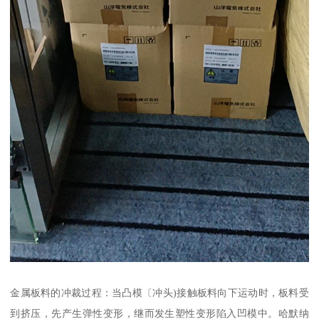
金属板料的冲裁过程：当凸模〔冲头)接触板料向下运动时，板料受
到挤压，先产生弹性变形，继而发生塑性变形陷入凹模中。哈默纳