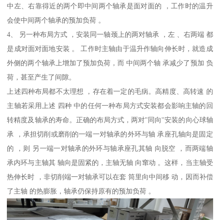
中左、右靠得近的两个即中间两个轴承是面对面的 ，工作时的温升
会使中间两个轴承的预加负荷 。
4、 另一种布局方式 ，安装同一轴颈上的两对轴承 ，左 、右两端 都
是成对面对面地安装 。 工作时主轴由于温升作轴向伸长时，就造成
外侧的两个轴承上增加了预加负荷，而 中间两个轴 承减少了预加 负
荷，甚至产生了间隙。
上述四种布局都不太理想 ，存在着一定的毛病。高精度、高转速 的
主轴若采用上述 四种 中的任何一种布局方式安装都会影响主轴的回
转精度及轴承的寿命。正确的布局方式，两对"同向''安装的向心球轴
承 ，承担切削或磨削的一端一对轴承的外环与轴 承座孔轴向是固定
的 ，则 另一端一对轴承的外环与轴承座孔其轴 向脱空 ，而两端轴
承内环与主轴其 轴向是固紧的，主轴无轴 向窜动 。这样，当主轴受
热伸长时 ，非切削端一对轴承可以在套 筒里向中间移 动，因而补偿
了主轴 的热膨胀，轴承仍保持原有的预加负荷 。