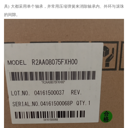
具) 大都采用单个轴承，并常用压缩弹簧来消除轴承内、外环与滚珠
的间隙。