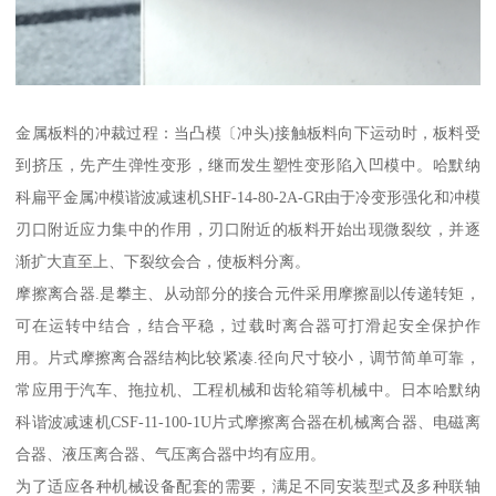
金属板料的冲裁过程：当凸模〔冲头)接触板料向下运动时，板料受
到挤压，先产生弹性变形，继而发生塑性变形陷入凹模中。哈默纳
科扁平金属冲模谐波减速机SHF-14-80-2A-GR由于冷变形强化和冲模
刃口附近应力集中的作用，刃口附近的板料开始出现微裂纹，并逐
渐扩大直至上、下裂纹会合，使板料分离。
摩擦离合器.是攀主、从动部分的接合元件采用摩擦副以传递转矩，
可在运转中结合，结合平稳，过载时离合器可打滑起安全保护作
用。片式摩擦离合器结构比较紧凑.径向尺寸较小，调节简单可靠，
常应用于汽车、拖拉机、工程机械和齿轮箱等机械中。日本哈默纳
科谐波减速机CSF-11-100-1U片式摩擦离合器在机械离合器、电磁离
合器、液压离合器、气压离合器中均有应用。
为了适应各种机械设备配套的需要，满足不同安装型式及多种联轴