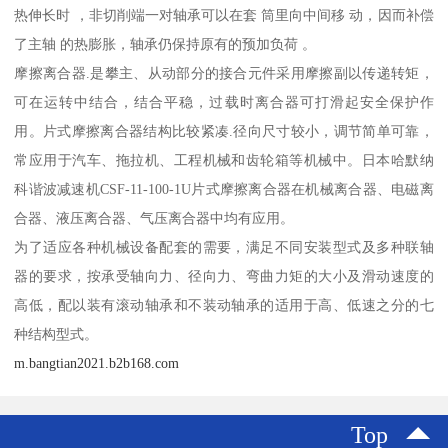
热伸长时 ，非切削端一对轴承可以在套 筒里向中间移 动，因而补偿
了主轴 的热膨胀，轴承仍保持原有的预加负荷 。
摩擦离合器.是攀主、从动部分的接合元件采用摩擦副以传递转矩，
可在运转中结合，结合平稳，过载时离合器可打滑起安全保护作
用。片式摩擦离合器结构比较紧凑.径向尺寸较小，调节简单可靠，
常应用于汽车、拖拉机、工程机械和齿轮箱等机械中。日本哈默纳
科谐波减速机CSF-11-100-1U片式摩擦离合器在机械离合器、电磁离
合器、液压离合器、气压离合器中均有应用。
为了适应各种机械设备配套的需要，满足不同安装型式及多种联轴
器的要求，按承受轴向力、径向力、弯曲力矩的大小及滑动速度的
高低，配以装有滚动轴承和不装动轴承的适用于高、低速之分的七
种结构型式。
m.bangtian2021.b2b168.com
Top