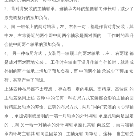
2、背对背安装的主轴轴承。当轴承内环的垫圈轴向伸长时，减少了
原先调整好的预加负荷。
3、同 一轴颈上的两对轴承，左、右各一对，都是作背对背安装，其
中左、右靠得近的两个即中间两个轴承是面对面的 ，工作时的温升
会使中间两个轴承的预加负荷 。
4、 另一种布局方式 ，安装同一轴颈上的两对轴承 ，左 、右两端 都
是成对面对面地安装 。 工作时主轴由于温升作轴向伸长时，就造成
外侧的两个轴承上增加了预加负荷，而 中间两个轴 承减少了预加 负
荷，甚至产生了间隙。
上述四种布局都不太理想 ，存在着一定的毛病。高精度、高转速 的
主轴若采用上述 四种 中的任何一种布局方式安装都会影响主轴的回
转精度及轴承的寿命。正确的布局方式，两对"同向''安装的向心球轴
承 ，承担切削或磨削的一端一对轴承的外环与轴 承座孔轴向是固定
的 ，则 另一端一对轴承的外环与轴承座孔其轴 向脱空 ，而两端轴
承内环与主轴其 轴向是固紧的，主轴无轴 向窜动 。这样，当主轴受