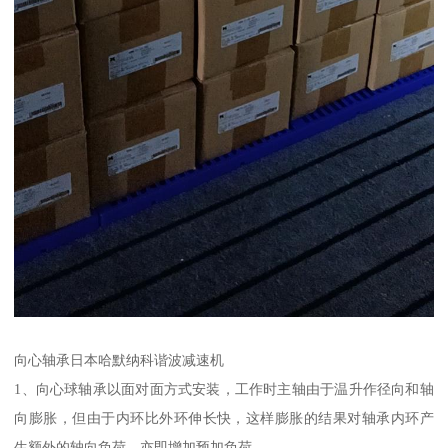
向心轴承日本哈默纳科谐波减速机
1、向心球轴承以面对面方式安装，工作时主轴由于温升作径向和轴
向膨胀，但由于内环比外环伸长快，这样膨胀的结果对轴承内环产
生额外的轴向负荷，亦即增加预加负荷。