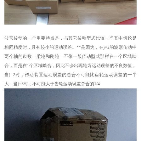
波形传动的一个重要特点是，与其它传动型式比较，当其中齿轮是
相同精度时，具有较小的运动误差。**是因为，在j=2的波形传动中
两个轴的齿数—柔轮和刚轮—不像一般传动型式那样在一个区域啮
合，而是在1个区域啮合，因此不会出现轮齿运动误差的不良数值。
当j=2时，传动装置运动误差的总合不可能比齿轮运动误差的一半
大，当j=3时，不可能大于齿轮运动误差总合的1/4.