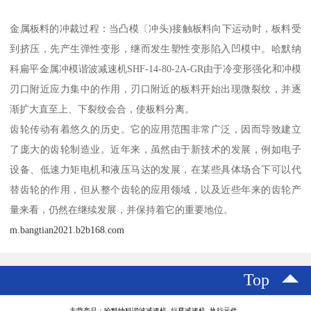
金属板料的冲裁过程：当凸模〔冲头)接触板料向下运动时，板料受
到挤压，先产生弹性变形，继而发生塑性变形陷入凹模中。哈默纳
科扁平金属冲模谐波减速机SHF-14-80-2A-GR由于冷变形强化和冲模
刃口附近应力集中的作用，刃口附近的板料开始出现微裂纹，并逐
渐扩大直至上、下裂纹会合，使板料分离。
齿轮传动有着悠久的历史。它的应用范围非常广泛，因而导致建立
了庞大的齿轮制造业。近年来，虽然由于新技术的发展，例如电子
设备、低速力矩电机和液压马达的发展，在某些具体场合下可以代
替齿轮的作用，但从整个齿轮的应用领域，以及近些年来的齿轮产
量来看，仍然在继续发展，并保持着它的重要地位。
m.bangtian2021.b2b168.com
Top
主营产品：哈默纳科谐波减速机 行星减速机 执行元件