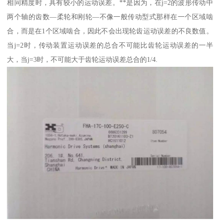
相同精度时，具有较小的运动误差。**是因为，在j=2的波形传动中
两个轴的齿数—柔轮和刚轮—不像一般传动型式那样在一个区域啮
合，而是在1个区域啮合，因此不会出现轮齿运动误差的不良数值。
当j=2时，传动装置运动误差的总合不可能比齿轮运动误差的一半
大，当j=3时，不可能大于齿轮运动误差总合的1/4.