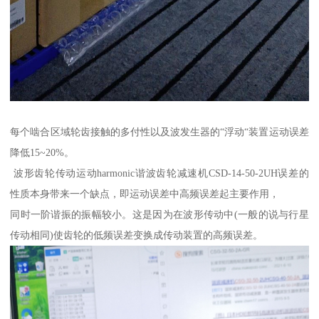
每个啮合区域轮齿接触的多付性以及波发生器的“浮动“装置运动误差
降低15~20%。
波形齿轮传动运动harmonic谐波齿轮减速机CSD-14-50-2UH误差的
性质本身带来一个缺点，即运动误差中高频误差起主要作用，
同时一阶谐振的振幅较小。这是因为在波形传动中(一般的说与行星
传动相同)使齿轮的低频误差变换成传动装置的高频误差。