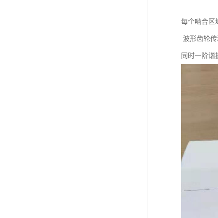
每个啮合区
波形齿轮传动
同时一阶谐