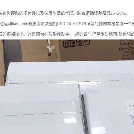
域轮齿接触的多付性以及波发生器的“浮动“装置运动误差降低15~20%。
运动harmonic谐波齿轮减速机CSD-14-50-2UH误差的性质本身带
振的振幅较小。这是因为在波形传动中(一般的说与行星传动相同)使齿轮