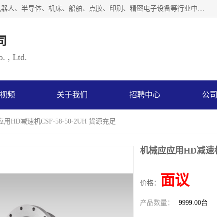
上海浜田实业有限公司专业致力于传动控制行业。面向工业机器人、半导体、机床、船舶、点胶、印刷、精密电子设备等行业中的运动控制技术。为日本哈默纳科（HarmonicDrive简称HD）中国地区定代理商，其生产的HarmonicDrive谐波减速机，具有轻量、小型、传动效率高、减速范围广、精度高等特点，被广泛应用于各种传动系统中。完善的技术，完善的售后，让您的选择无后顾之忧，欢迎您的来电洽谈！
司
. , Ltd.
视频
关于我们
招聘中心
公
用HD减速机CSF-58-50-2UH 货源充足
机械应应用HD减速机C
面议
价格：
产品数量：
9999.00台