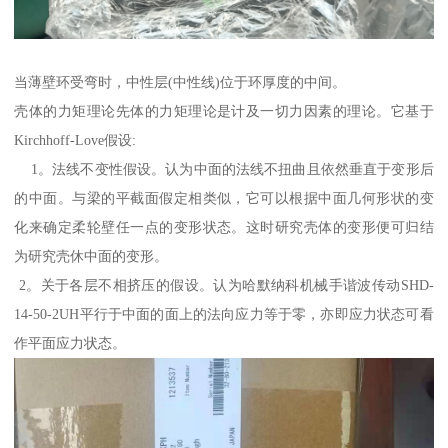
当薄壁环受弯时，中性层(中性线)位于环厚度的中间。
壳体的力矩理论先体的力矩理论是计及一切力因素的理论。它基于
Kirchhoff-Love假设:
1。法线不变性假设。认为中面的法线不扭曲且依然垂直于变形后
的中面。与梁的平截面假定相类似，它可以根据中面几何形状的变
化来确定柔轮壁任一点的变形状态。这时研究壳体的变形便可归结
为研究壳休中面的变形。
2。关于各层不相挤压的假设。认为哈默纳科机械手谐波传动SHD-
14-50-2UH平行于中面的面上的法向应力等于零，亦即应力状态可看
作平面应力状态。