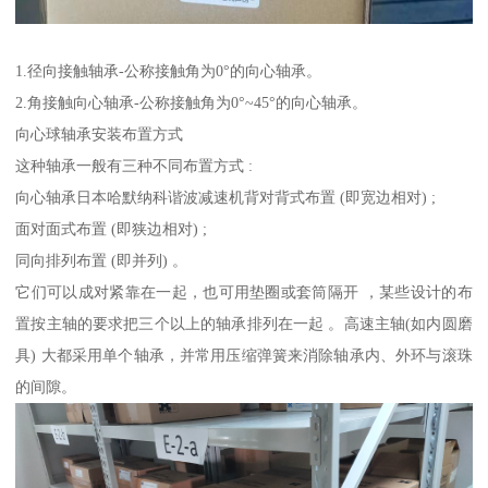
1.径向接触轴承-公称接触角为0°的向心轴承。
2.角接触向心轴承-公称接触角为0°~45°的向心轴承。
向心球轴承安装布置方式
这种轴承一般有三种不同布置方式 :
向心轴承日本哈默纳科谐波减速机背对背式布置 (即宽边相对) ;
面对面式布置 (即狭边相对) ;
同向排列布置 (即并列) 。
它们可以成对紧靠在一起，也可用垫圈或套筒隔开 ，某些设计的布
置按主轴的要求把三个以上的轴承排列在一起 。高速主轴(如内圆磨
具) 大都采用单个轴承，并常用压缩弹簧来消除轴承内、外环与滚珠
的间隙。