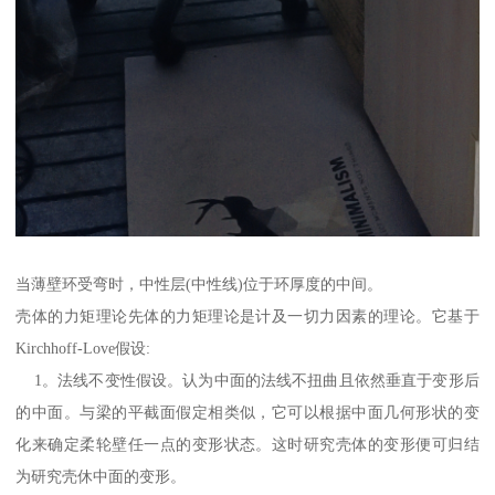
当薄壁环受弯时，中性层(中性线)位于环厚度的中间。
壳体的力矩理论先体的力矩理论是计及一切力因素的理论。它基于
Kirchhoff-Love假设:
1。法线不变性假设。认为中面的法线不扭曲且依然垂直于变形后
的中面。与梁的平截面假定相类似，它可以根据中面几何形状的变
化来确定柔轮壁任一点的变形状态。这时研究壳体的变形便可归结
为研究壳休中面的变形。