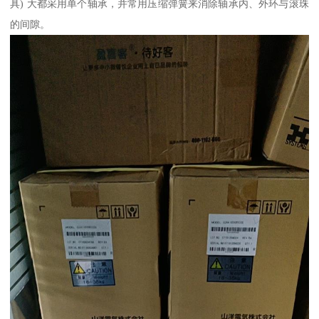
具) 大都采用单个轴承，并常用压缩弹簧来消除轴承内、外环与滚珠
的间隙。