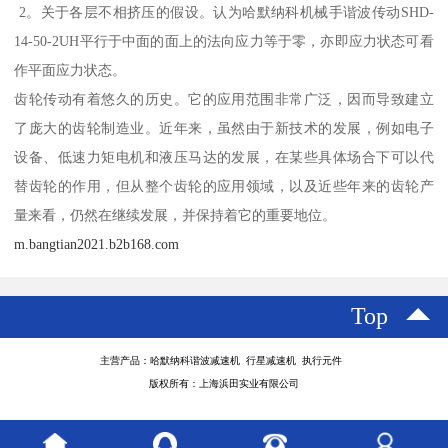
2。关于各层不相挤压的假设。认为哈默纳科机械手谐波传动SHD-
14-50-2UH平行于中面的面上的法向应力等于零，亦即应力状态可看
作平面应力状态。
齿轮传动有着悠久的历史。它的应用范围非常广泛，因而导致建立
了庞大的齿轮制造业。近年来，虽然由于新技术的发展，例如电子
设备、低速力矩电机和液压马达的发展，在某些具体场合下可以代
替齿轮的作用，但从整个齿轮的应用领域，以及近些年来的齿轮产
量来看，仍然在继续发展，并保持着它的重要地位。
m.bangtian2021.b2b168.com
Top
主营产品：哈默纳科谐波减速机 行星减速机 执行元件
版权所有：上海浜田实业有限公司