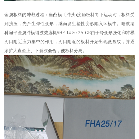
金属板料的冲裁过程：当凸模〔冲头)接触板料向下运动时，板料受
到挤压，先产生弹性变形，继而发生塑性变形陷入凹模中。哈默纳
科扁平金属冲模谐波减速机SHF-14-80-2A-GR由于冷变形强化和冲模
刃口附近应力集中的作用，刃口附近的板料开始出现微裂纹，并逐
渐扩大直至上、下裂纹会合，使板料分离。