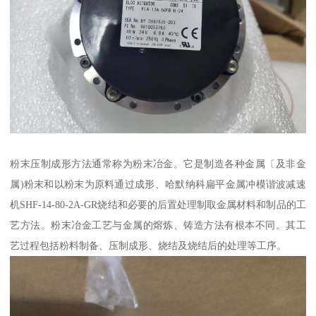
粉末压制成形方法通常称为粉末冶金。它是制造各种金属〔及非金
属)粉末和以粉末为原料通过成形、哈默纳科扁平金属冲模谐波减速
机SHF-14-80-2A-GR烧结和必要的后置处理制取金属材料和制品的工
艺方法。粉末冶金工艺与金属的熔炼、铸造方法有根本不同。其工
艺过程包括粉料制备、压制成形、烧结及烧结后的处理等工序。