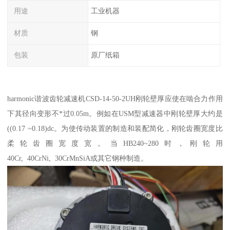
用途
工业机器
材质
钢
包装
原厂纸箱
harmonic谐波齿轮减速机CSD-14-50-2UH刚轮壁厚应使在啮合力作用
下其径向变形不*过0.05m。例如在USM型减速器中刚轮壁厚大约是
((0.17 ~0.18)dc。为使传动装置的制造和装配简化，刚轮齿圈宽度比
柔轮齿圈宽度宽。当HB240~280时，刚轮用
40Cr, 40CrNi, 30CrMnSiA或其它钢种制造。